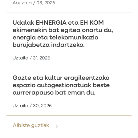
Abuztua / 03, 2026
Udalak EHNERGIA eta EH KOM
ekimenekin bat egitea onartu du,
energia eta telekomunikazio
burujabetza indartzeko.
Uztaila / 31, 2026
Gazte eta kultur eragileentzako
espazio autogestionatuak beste
aurrerapauso bat eman du.
Uztaila / 30, 2026
Albiste guztiak