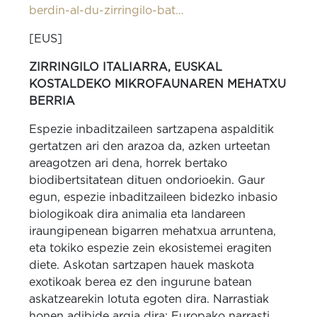
berdin-al-du-zirringilo-bat…
[EUS]
ZIRRINGILO ITALIARRA, EUSKAL
KOSTALDEKO MIKROFAUNAREN MEHATXU
BERRIA
Espezie inbaditzaileen sartzapena aspalditik
gertatzen ari den arazoa da, azken urteetan
areagotzen ari dena, horrek bertako
biodibertsitatean dituen ondorioekin. Gaur
egun, espezie inbaditzaileen bidezko inbasio
biologikoak dira animalia eta landareen
iraungipenean bigarren mehatxua arruntena,
eta tokiko espezie zein ekosistemei eragiten
diete. Askotan sartzapen hauek maskota
exotikoak berea ez den ingurune batean
askatzearekin lotuta egoten dira. Narrastiak
honen adibide argia dira: Europako narrasti