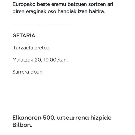
Europako beste eremu batzuen sortzen ari
diren eraginak oso handiak izan baitira.
_____________________
GETARIA
Iturzaeta aretoa.
Maiatzak 20, 19:00etan.
Sarrera doan.
Elkanoren 500. urteurrena hizpide
Bilbon.