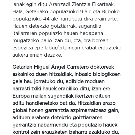
lanak egin ditu Aranzadi Zientzia Elkarteak.
Hala, Getariako populazioko 9 ale eta Bilboko
populazioko 44 ale harrapatu dira orain arte.
Hauen detekzio goiztiarrak, sugandila
italiarraren populazio hauen hedapena
mugatzeko balio izan du, eta, era berean,
espeziea epe labur/ertainean erabat erauzteko
aukera eman dezake.
Getarian Miguel Ángel Carretero doktoreak
eskainiko duen hitzaldiak, inbasio biologikoen
gaia hau jorratuko du, adibide moduan
narrasti txiki hauek erabiliko ditu, izan ere
Europa mailan sugandilak ikertzen dituen
aditu handienetako bat da. Hitzaldian arazo
global honen garrantzia azpimarratzeaz gain,
adituen arabera detekzio goiztiarraren
garrantzia nabarmendu eta populazio hauek
kontrol zein erauzketen beharra azalduko du,