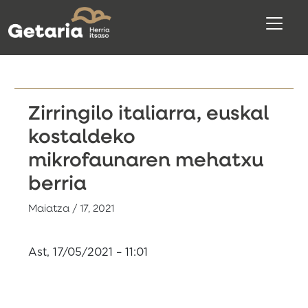
Zirringilo italiarra, euskal
kostaldeko
mikrofaunaren mehatxu
berria
Maiatza / 17, 2021
Ast, 17/05/2021 – 11:01