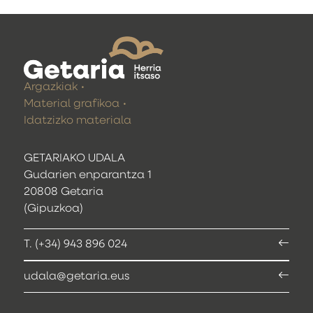
Argazkiak
Material grafikoa
Idatzizko materiala
GETARIAKO UDALA
Gudarien enparantza 1
20808 Getaria
(Gipuzkoa)
T. (+34) 943 896 024
udala@getaria.eus