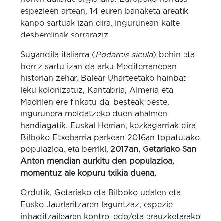
espezieen artean, 14 euren banaketa areatik
kanpo sartuak izan dira, ingurunean kalte
desberdinak sorraraziz.
Sugandila italiarra (
Podarcis sicula
) behin eta
berriz sartu izan da arku Mediterraneoan
historian zehar, Balear Uharteetako hainbat
leku kolonizatuz, Kantabria, Almeria eta
Madrilen ere finkatu da, besteak beste,
ingurunera moldatzeko duen ahalmen
handiagatik. Euskal Herrian, kezkagarriak dira
Bilboko Etxebarria parkean 2016an topatutako
populazioa, eta berriki,
2017an, Getariako San
Anton mendian aurkitu den populazioa,
momentuz ale kopuru txikia duena.
Ordutik, Getariako eta Bilboko udalen eta
Eusko Jaurlaritzaren laguntzaz, espezie
inbaditzailearen kontrol edo/eta erauzketarako