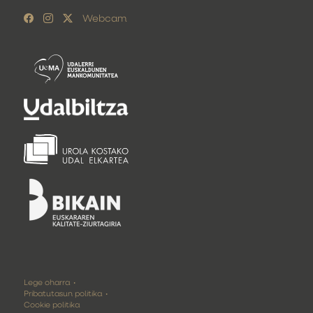
Webcam
Lege oharra
Pribatutasun politika
Cookie politika