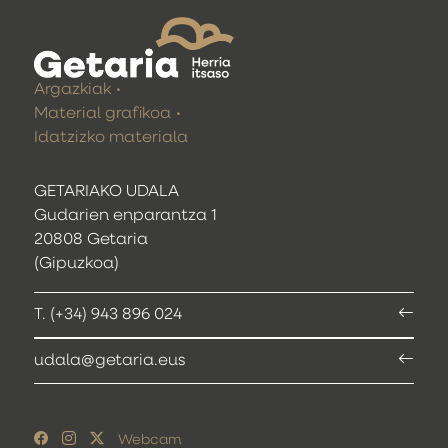
Argazkiak
Material grafikoa
Idatzizko materiala
GETARIAKO UDALA
Gudarien enparantza 1
20808 Getaria
(Gipuzkoa)
T. (+34) 943 896 024
udala@getaria.eus
Webcam