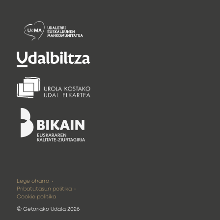
Lege oharra
Pribatutasun politika
Cookie politika
©
Getariako Udala 2026