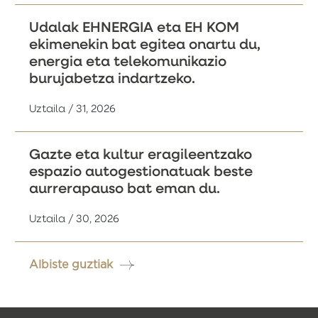
Udalak EHNERGIA eta EH KOM
ekimenekin bat egitea onartu du,
energia eta telekomunikazio
burujabetza indartzeko.
Uztaila / 31, 2026
Gazte eta kultur eragileentzako
espazio autogestionatuak beste
aurrerapauso bat eman du.
Uztaila / 30, 2026
Albiste guztiak