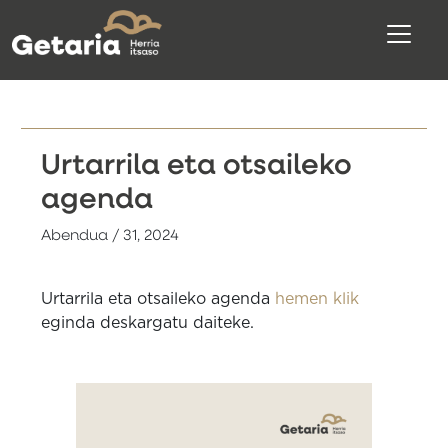
Urtarrila eta otsaileko
agenda
Abendua / 31, 2024
Urtarrila eta otsaileko agenda
hemen klik
eginda deskargatu daiteke.