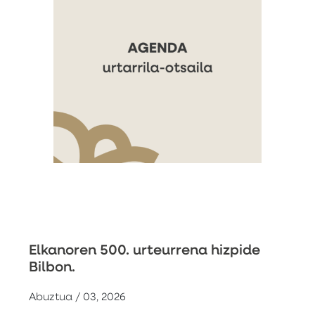
Elkanoren 500. urteurrena hizpide
Bilbon.
Abuztua / 03, 2026