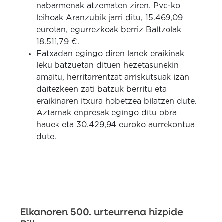
nabarmenak atzematen ziren.
Pvc-ko
leihoak Aranzubik jarri ditu, 15.469,09
eurotan, egurrezkoak berriz Baltzolak
18.511,79 €.
Fatxadan egingo diren lanek eraikinak
leku batzuetan dituen hezetasunekin
amaitu, herritarrentzat arriskutsuak izan
daitezkeen zati batzuk berritu eta
eraikinaren itxura hobetzea bilatzen dute.
Aztarnak enpresak egingo ditu obra
hauek eta 30.429,94 euroko aurrekontua
dute.
Elkanoren 500. urteurrena hizpide