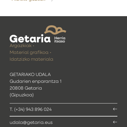
Argazkiak
Material grafikoa
Idatzizko materiala
GETARIAKO UDALA
Gudarien enparantza 1
20808 Getaria
(Gipuzkoa)
T. (+34) 943 896 024
udala@getaria.eus