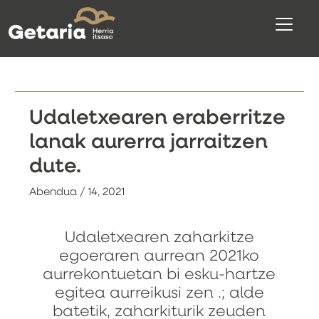
Udaletxearen eraberritze
lanak aurerra jarraitzen
dute.
Abendua / 14, 2021
Udaletxearen zaharkitze
egoeraren aurrean 2021ko
aurrekontuetan bi esku-hartze
egitea aurreikusi zen .;
alde
batetik, zaharkiturik zeuden