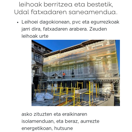
leihoak berritzea eta bestetik,
Udal fatxadaren saneamendua.
Leihoei dagokionean, pvc eta egurrezkoak
jarri dira, fatxadaren arabera.
Zeuden
leihoak urte
asko zituzten eta eraikinaren
isolamenduan, eta beraz, aurrezte
energetikoan, hutsune