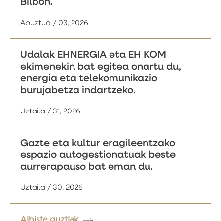
Bilbon.
Abuztua / 03, 2026
Udalak EHNERGIA eta EH KOM
ekimenekin bat egitea onartu du,
energia eta telekomunikazio
burujabetza indartzeko.
Uztaila / 31, 2026
Gazte eta kultur eragileentzako
espazio autogestionatuak beste
aurrerapauso bat eman du.
Uztaila / 30, 2026
Albiste guztiak