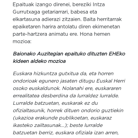
Epaituak izango direnei, bereziki Intza
Gurrutxaga getariarrari, babesa eta
elkartasuna adierazi zitzaien. Baita herritarrak
epaiketaren harira antolatu diren ekimenetan
parte-hartzera animatu ere. Hona hemen
mozioa:
Baionako Auzitegian epaituko dituzten EHEko
kideen aldeko mozioa
Euskara hizkuntza gutxitua da, eta horren
ondorioak egunero jasaten ditugu Euskal Herri
osoko euskaldunok. Nolanahi ere, euskararen
errealitatea desberdina da lurraldez lurralde.
Lurralde batzuetan, euskarak ez du
ofizialtasunik, horrek dituen ondorio guztiekin
(ukazioa erakunde publikoetan, euskaraz
ikasteko zailtasunak…); beste lurralde
batzuetan berriz, euskara ofiziala izan arren,