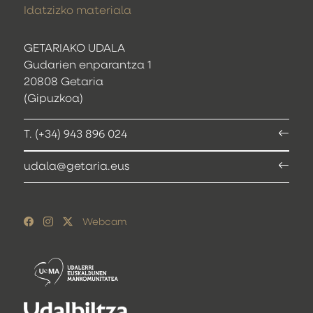
Idatzizko materiala
GETARIAKO UDALA
Gudarien enparantza 1
20808 Getaria
(Gipuzkoa)
T. (+34) 943 896 024
udala@getaria.eus
Webcam