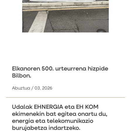
Elkanoren 500. urteurrena hizpide
Bilbon.
Abuztua / 03, 2026
Udalak EHNERGIA eta EH KOM
ekimenekin bat egitea onartu du,
energia eta telekomunikazio
burujabetza indartzeko.