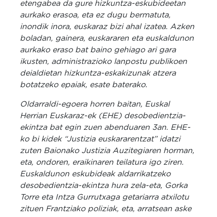
etengabea da gure hizkuntza-eskubideetan
aurkako erasoa, eta ez dugu bermatuta,
inondik inora, euskaraz bizi ahal izatea. Azken
boladan, gainera, euskararen eta euskaldunon
aurkako eraso bat baino gehiago ari gara
ikusten, administrazioko lanpostu publikoen
deialdietan hizkuntza-eskakizunak atzera
botatzeko epaiak, esate baterako.
Oldarraldi-egoera horren baitan, Euskal
Herrian Euskaraz-ek (EHE) desobedientzia-
ekintza bat egin zuen abenduaren 3an. EHE-
ko bi kidek “Justizia euskararentzat” idatzi
zuten Baionako Justizia Auzitegiaren horman,
eta, ondoren, eraikinaren teilatura igo ziren.
Euskaldunon eskubideak aldarrikatzeko
desobedientzia-ekintza hura zela-eta, Gorka
Torre eta Intza Gurrutxaga getariarra atxilotu
zituen Frantziako poliziak, eta, arratsean aske