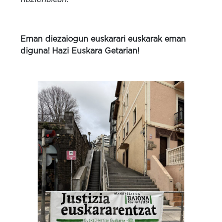
Eman diezaiogun euskarari euskarak eman
diguna! Hazi Euskara Getarian!