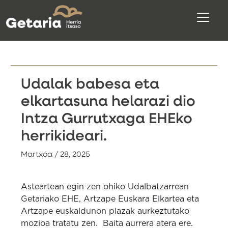
Udalak babesa eta
elkartasuna helarazi dio
Intza Gurrutxaga EHEko
herrikideari.
Martxoa / 28, 2025
Asteartean egin zen ohiko Udalbatzarrean
Getariako EHE, Artzape Euskara Elkartea eta
Artzape euskaldunon plazak aurkeztutako
mozioa tratatu zen. Baita aurrera atera ere.