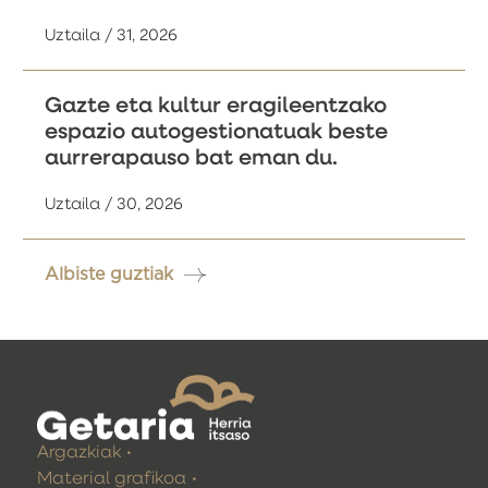
Uztaila / 31, 2026
Gazte eta kultur eragileentzako
espazio autogestionatuak beste
aurrerapauso bat eman du.
Uztaila / 30, 2026
Albiste guztiak
Argazkiak
Material grafikoa