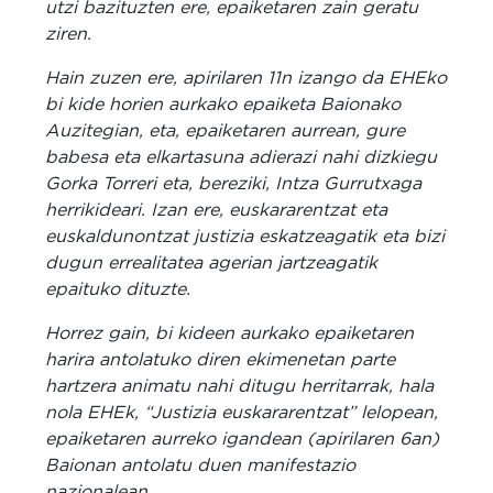
utzi bazituzten ere, epaiketaren zain geratu
ziren.
Hain zuzen ere, apirilaren 11n izango da EHEko
bi kide horien aurkako epaiketa Baionako
Auzitegian, eta, epaiketaren aurrean, gure
babesa eta elkartasuna adierazi nahi dizkiegu
Gorka Torreri eta, bereziki, Intza Gurrutxaga
herrikideari. Izan ere, euskararentzat eta
euskaldunontzat justizia eskatzeagatik eta bizi
dugun errealitatea agerian jartzeagatik
epaituko dituzte.
Horrez gain, bi kideen aurkako epaiketaren
harira antolatuko diren ekimenetan parte
hartzera animatu nahi ditugu herritarrak, hala
nola EHEk, “Justizia euskararentzat” lelopean,
epaiketaren aurreko igandean (apirilaren 6an)
Baionan antolatu duen manifestazio
nazionalean.