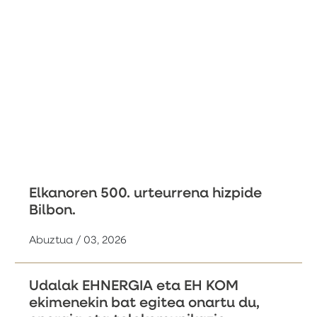
Elkanoren 500. urteurrena hizpide
Bilbon.
Abuztua / 03, 2026
Udalak EHNERGIA eta EH KOM
ekimenekin bat egitea onartu du,