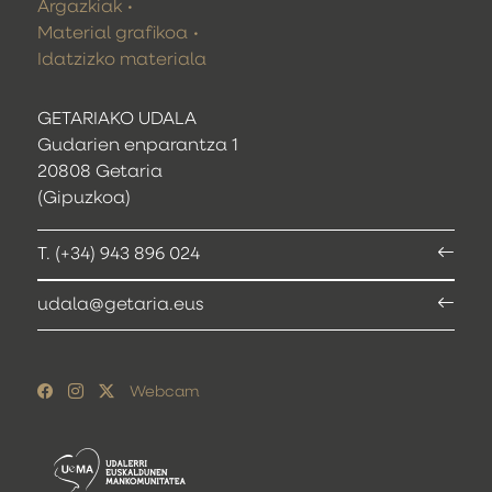
Argazkiak
Material grafikoa
Idatzizko materiala
GETARIAKO UDALA
Gudarien enparantza 1
20808 Getaria
(Gipuzkoa)
T. (+34) 943 896 024
udala@getaria.eus
Webcam