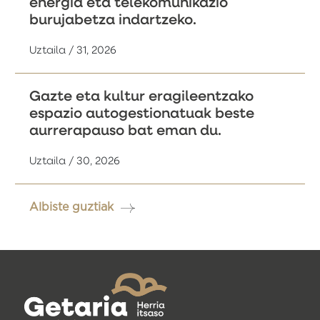
energia eta telekomunikazio
burujabetza indartzeko.
Uztaila / 31, 2026
Gazte eta kultur eragileentzako
espazio autogestionatuak beste
aurrerapauso bat eman du.
Uztaila / 30, 2026
Albiste guztiak