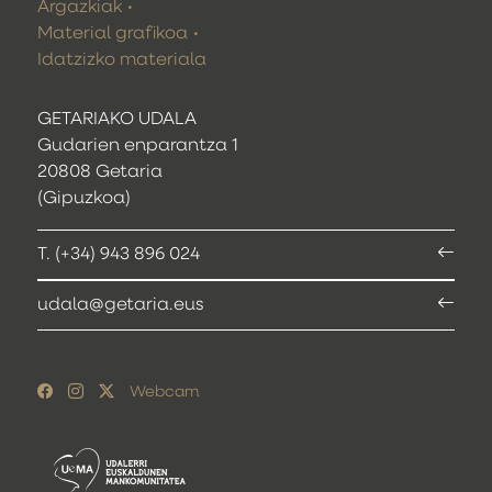
Argazkiak
Material grafikoa
Idatzizko materiala
GETARIAKO UDALA
Gudarien enparantza 1
20808 Getaria
(Gipuzkoa)
T. (+34) 943 896 024
udala@getaria.eus
Webcam