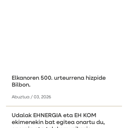
Elkanoren 500. urteurrena hizpide
Bilbon.
Abuztua / 03, 2026
Udalak EHNERGIA eta EH KOM
ekimenekin bat egitea onartu du,