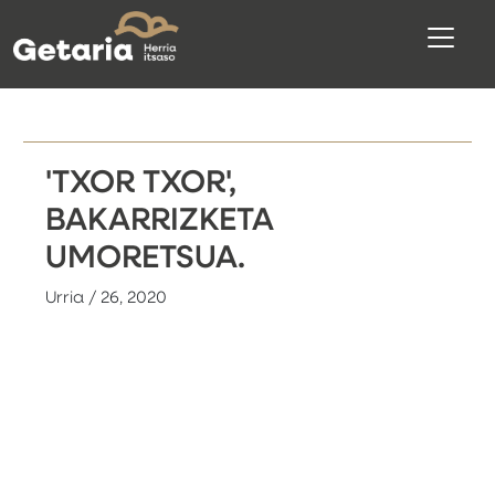
'TXOR TXOR',
BAKARRIZKETA
UMORETSUA.
Urria / 26, 2020