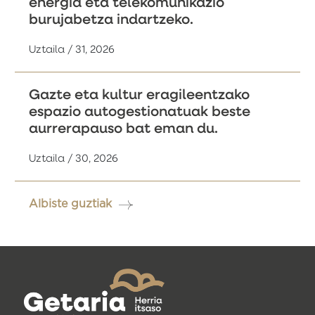
energia eta telekomunikazio
burujabetza indartzeko.
Uztaila / 31, 2026
Gazte eta kultur eragileentzako
espazio autogestionatuak beste
aurrerapauso bat eman du.
Uztaila / 30, 2026
Albiste guztiak