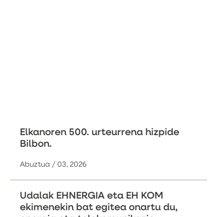
Elkanoren 500. urteurrena hizpide
Bilbon.
Abuztua / 03, 2026
Udalak EHNERGIA eta EH KOM
ekimenekin bat egitea onartu du,