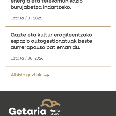
energia eta telekomunikazio
burujabetza indartzeko.
Uztaila / 31, 2026
Gazte eta kultur eragileentzako
espazio autogestionatuak beste
aurrerapauso bat eman du.
Uztaila / 30, 2026
Albiste guztiak