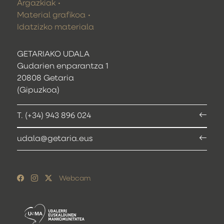
Argazkiak
Material grafikoa
Idatzizko materiala
GETARIAKO UDALA
Gudarien enparantza 1
20808 Getaria
(Gipuzkoa)
T. (+34) 943 896 024
udala@getaria.eus
Webcam