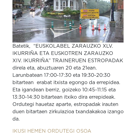
Batetik, “EUSKOLABEL ZARAUZKO XLV.
IKURRIÑA ETA EUSKOTREN ZARAUZKO
XIV. IKURRIÑA” TRAINERUEN ESTROPADAK
direla eta, abuztuaren 20 eta 21ean.
Larunbatean 17:00-17:30 eta 19:30-20:30
bitartean erabat itxista egongo da errepidea.
Eta igandean berriz, goizeko 10:45-11:15 eta
13:30-14:30 bitartean itxiko dira errepideak.
Ordutegi hauetaz aparte, estropadak irauten
duen bitartaen zirkulazioa txandakakoa izango
da.
IKUSI HEMEN ORDUTEGI OSOA