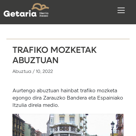
TRAFIKO MOZKETAK
ABUZTUAN
Abuztua / 10, 2022
Aurtengo abuztuan hainbat trafiko mozketa
egongo dira Zarauzko Bandera eta Espainiako
Itzulia direla medio.