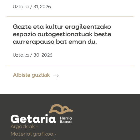
Uztaila / 31, 2026
Gazte eta kultur eragileentzako
espazio autogestionatuak beste
aurrerapauso bat eman du.
Uztaila / 30, 2026
Albiste guztiak
Argazkiak
Material grafikoa