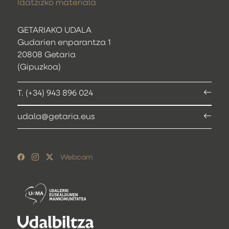
Idatzizko materiala
GETARIAKO UDALA
Gudarien enparantza 1
20808 Getaria
(Gipuzkoa)
T. (+34) 943 896 024
udala@getaria.eus
Webcam