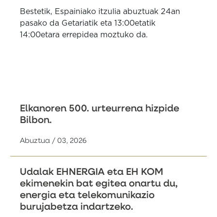
Bestetik, Espainiako itzulia abuztuak 24an
pasako da Getariatik eta 13:00etatik
14:00etara errepidea moztuko da.
Elkanoren 500. urteurrena hizpide
Bilbon.
Abuztua / 03, 2026
Udalak EHNERGIA eta EH KOM
ekimenekin bat egitea onartu du,
energia eta telekomunikazio
burujabetza indartzeko.