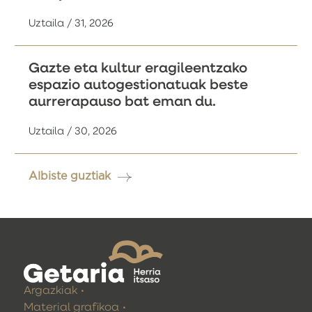
Uztaila / 31, 2026
Gazte eta kultur eragileentzako
espazio autogestionatuak beste
aurrerapauso bat eman du.
Uztaila / 30, 2026
Albiste guztiak
Argazkiak
Material grafikoa