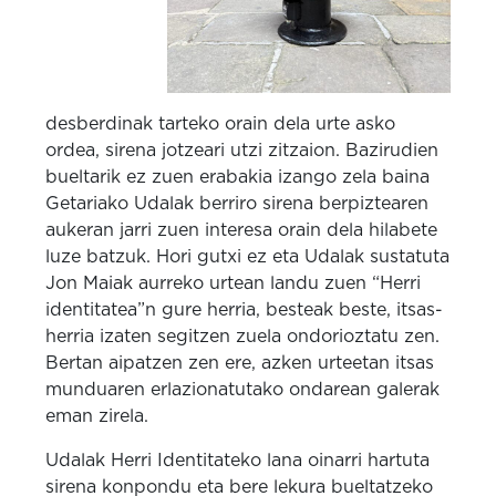
desberdinak tarteko orain dela urte asko
ordea, sirena jotzeari utzi zitzaion. Bazirudien
bueltarik ez zuen erabakia izango zela baina
Getariako Udalak berriro sirena berpiztearen
aukeran jarri zuen interesa orain dela hilabete
luze batzuk. Hori gutxi ez eta Udalak sustatuta
Jon Maiak aurreko urtean landu zuen “Herri
identitatea”n gure herria, besteak beste, itsas-
herria izaten segitzen zuela ondorioztatu zen.
Bertan aipatzen zen ere, azken urteetan itsas
munduaren erlazionatutako ondarean galerak
eman zirela.
Udalak Herri Identitateko lana oinarri hartuta
sirena konpondu eta bere lekura bueltatzeko