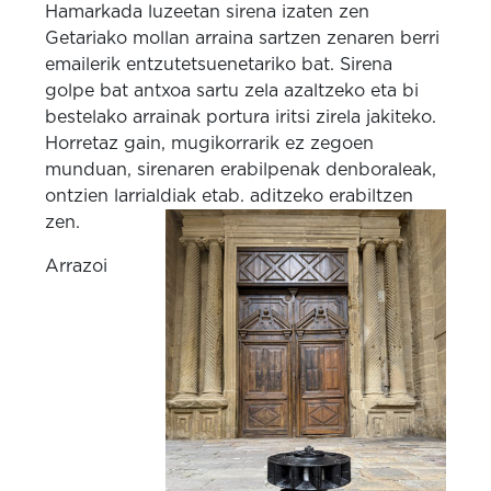
Hamarkada luzeetan sirena izaten zen
Getariako mollan arraina sartzen zenaren berri
emailerik entzutetsuenetariko bat. Sirena
golpe bat antxoa sartu zela azaltzeko eta bi
bestelako arrainak portura iritsi zirela jakiteko.
Horretaz gain, mugikorrarik ez zegoen
munduan, sirenaren erabilpenak denboraleak,
ontzien larrialdiak etab. aditzeko erabiltzen
zen.
Arrazoi