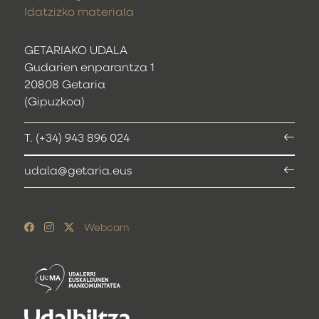
Idatzizko materiala
GETARIAKO UDALA
Gudarien enparantza 1
20808 Getaria
(Gipuzkoa)
T. (+34) 943 896 024
udala@getaria.eus
Webcam