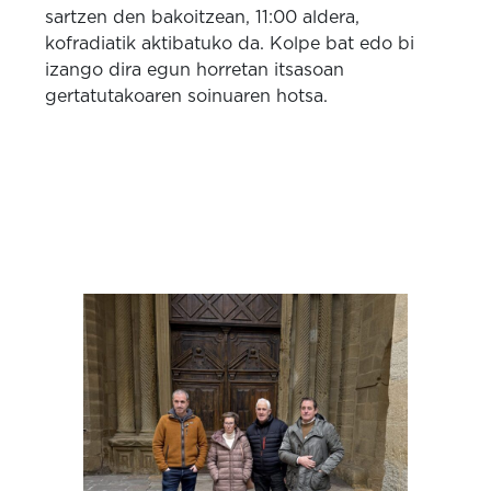
sartzen den bakoitzean, 11:00 aldera,
kofradiatik aktibatuko da. Kolpe bat edo bi
izango dira egun horretan itsasoan
gertatutakoaren soinuaren hotsa.