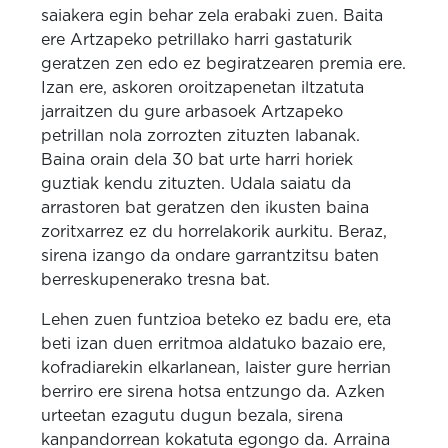
saiakera egin behar zela erabaki zuen. Baita
ere Artzapeko petrillako harri gastaturik
geratzen zen edo ez begiratzearen premia ere.
Izan ere, askoren oroitzapenetan iltzatuta
jarraitzen du gure arbasoek Artzapeko
petrillan nola zorrozten zituzten labanak.
Baina orain dela 30 bat urte harri horiek
guztiak kendu zituzten. Udala saiatu da
arrastoren bat geratzen den ikusten baina
zoritxarrez ez du horrelakorik aurkitu. Beraz,
sirena izango da ondare garrantzitsu baten
berreskupenerako tresna bat.
Lehen zuen funtzioa beteko ez badu ere, eta
beti izan duen erritmoa aldatuko bazaio ere,
kofradiarekin elkarlanean, laister gure herrian
berriro ere sirena hotsa entzungo da. Azken
urteetan ezagutu dugun bezala, sirena
kanpandorrean kokatuta egongo da. Arraina