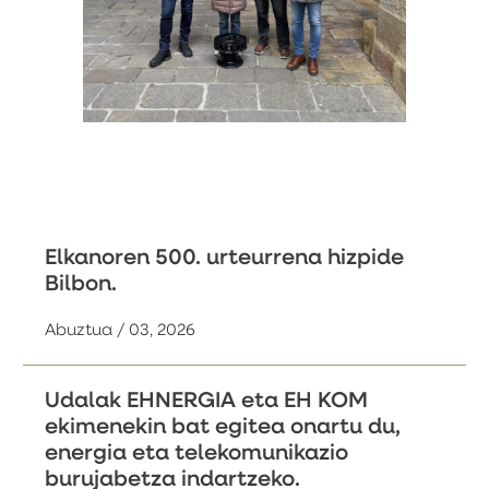
Elkanoren 500. urteurrena hizpide
Bilbon.
Abuztua / 03, 2026
Udalak EHNERGIA eta EH KOM
ekimenekin bat egitea onartu du,
energia eta telekomunikazio
burujabetza indartzeko.