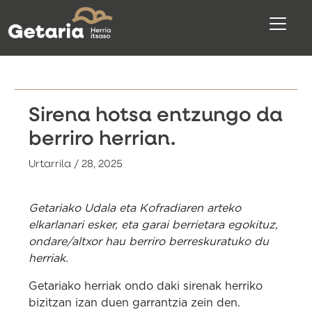
Sirena hotsa entzungo da
berriro herrian.
Urtarrila / 28, 2025
Getariako Udala eta Kofradiaren arteko
elkarlanari esker, eta garai berrietara egokituz,
ondare/altxor hau berriro berreskuratuko du
herriak.
Getariako herriak ondo daki sirenak herriko
bizitzan izan duen garrantzia zein den.