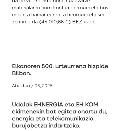
da obra.
Proiektu honen gauzatze
materialaren aurrekontua berrogei eta bost
mila eta hamar euro eta hirurogei eta sei
zentimo da (45.010,66 €) BEZ gabe.
Elkanoren 500. urteurrena hizpide
Bilbon.
Abuztua / 03, 2026
Udalak EHNERGIA eta EH KOM
ekimenekin bat egitea onartu du,
energia eta telekomunikazio
burujabetza indartzeko.