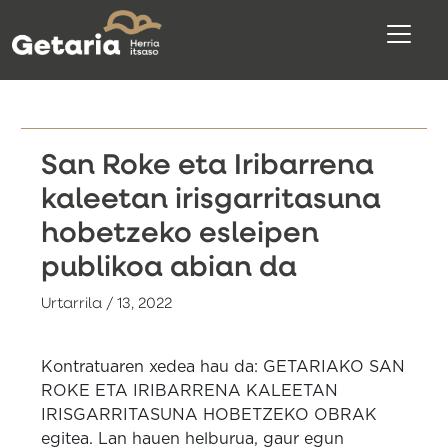
San Roke eta Iribarrena
kaleetan irisgarritasuna
hobetzeko esleipen
publikoa abian da
Urtarrila / 13, 2022
Kontratuaren xedea hau da: GETARIAKO SAN
ROKE ETA IRIBARRENA KALEETAN
IRISGARRITASUNA HOBETZEKO OBRAK
egitea.
Lan hauen helburua, gaur egun