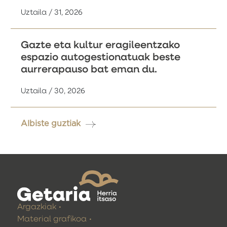
Uztaila / 31, 2026
Gazte eta kultur eragileentzako
espazio autogestionatuak beste
aurrerapauso bat eman du.
Uztaila / 30, 2026
Albiste guztiak
Argazkiak
Material grafikoa