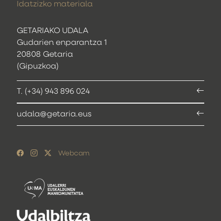
Idatzizko materiala
GETARIAKO UDALA
Gudarien enparantza 1
20808 Getaria
(Gipuzkoa)
T. (+34) 943 896 024
udala@getaria.eus
Webcam