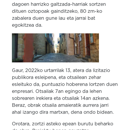
dagoen harrizko galtzada-harriak sortzen
dituen oztopoak gainditzeko, 80 zm-ko
zabalera duen gune lau eta jarrai bat
egokitzea da.
Gaur, 2022ko urtarrilak 13, atera da lizitazio
publikora esleipena, eta otsailean zehar
esleituko da, puntuazio hoberena lortzen duen
enpresari.
Otsailak 7an egingo da lehen
sobrearen irekiera eta otsailak 14an azkena.
Beraz, obrak otsaila amaieratik aurrera jarri
ahal izango dira martxan, dena ondo bidean.
Orotara, zortzi asteko epean burutu beharko