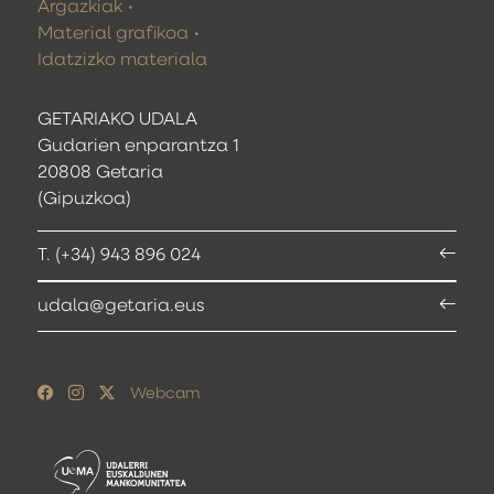
Argazkiak
Material grafikoa
Idatzizko materiala
GETARIAKO UDALA
Gudarien enparantza 1
20808 Getaria
(Gipuzkoa)
T. (+34) 943 896 024
udala@getaria.eus
Webcam