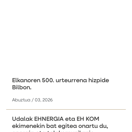
Elkanoren 500. urteurrena hizpide
Bilbon.
Abuztua / 03, 2026
Udalak EHNERGIA eta EH KOM
ekimenekin bat egitea onartu du,