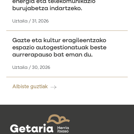
energia eta telekomunikazio
burujabetza indartzeko.
Uztaila / 31, 2026
Gazte eta kultur eragileentzako
espazio autogestionatuak beste
aurrerapauso bat eman du.
Uztaila / 30, 2026
Albiste guztiak