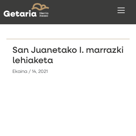
San Juanetako I. marrazki
lehiaketa
Ekaina / 14, 2021