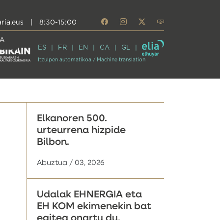
ria.eus
|
8:30-15:00
A
ES
FR
EN
CA
GL
Itzulpen automatikoa / Machine translation
Elkanoren 500.
urteurrena hizpide
Bilbon.
Abuztua / 03, 2026
Udalak EHNERGIA eta
EH KOM ekimenekin bat
egitea onartu du,