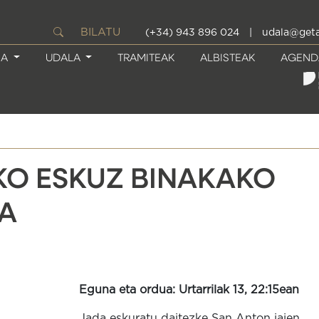
BILATU
(+34) 943 896 024
|
udala@geta
IA
UDALA
TRAMITEAK
ALBISTEAK
AGEND
KO ESKUZ BINAKAKO
UA
Eguna eta ordua: Urtarrilak 13, 22:15ean
Jada eskuratu daitezke San Anton jaien