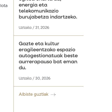
energia eta
lota
telekomunikazio
burujabetza indartzeko.
Uztaila / 31, 2026
Gazte eta kultur
eragileentzako espazio
autogestionatuak beste
aurrerapauso bat eman
du.
Uztaila / 30, 2026
Albiste guztiak