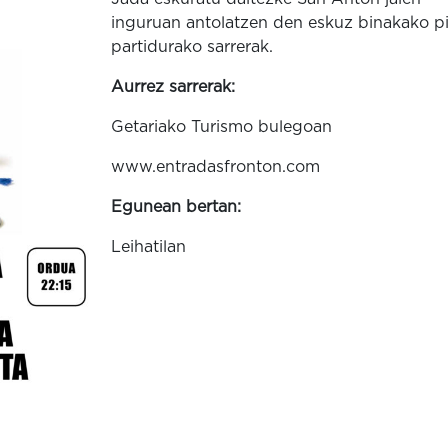
inguruan antolatzen den eskuz binakako pi
partidurako sarrerak.
Aurrez sarrerak:
Getariako Turismo bulegoan
www.entradasfronton.com
Egunean bertan:
Leihatilan