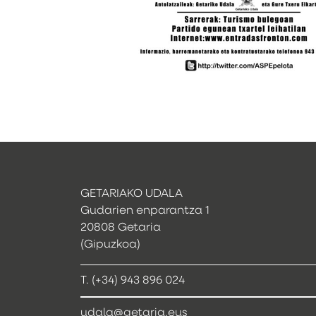
GETARIAKO UDALA
Gudarien enparantza 1
20808 Getaria
(Gipuzkoa)
T. (+34) 943 896 024
udala@getaria.eus