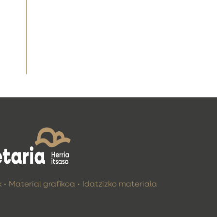
k
Material grafikoa
Idatzizko materiala