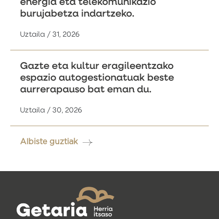
energia eta telekomunikazio
burujabetza indartzeko.
Uztaila / 31, 2026
Gazte eta kultur eragileentzako
espazio autogestionatuak beste
aurrerapauso bat eman du.
Uztaila / 30, 2026
Albiste guztiak