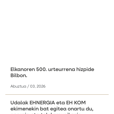
Elkanoren 500. urteurrena hizpide
Bilbon.
Abuztua / 03, 2026
Udalak EHNERGIA eta EH KOM
ekimenekin bat egitea onartu du,