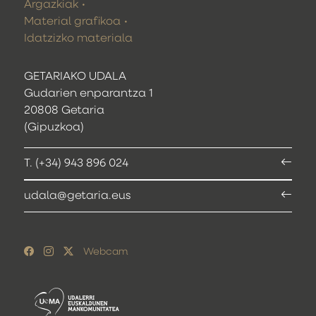
Argazkiak
Material grafikoa
Idatzizko materiala
GETARIAKO UDALA
Gudarien enparantza 1
20808 Getaria
(Gipuzkoa)
T. (+34) 943 896 024
udala@getaria.eus
Webcam