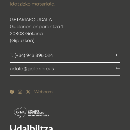
Idatzizko materiala
GETARIAKO UDALA
Gudarien enparantza 1
20808 Getaria
(Gipuzkoa)
T. (+34) 943 896 024
udala@getaria.eus
Webcam