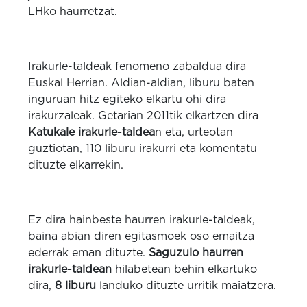
LHko haurretzat.
Irakurle-taldeak fenomeno zabaldua dira
Euskal Herrian. Aldian-aldian, liburu baten
inguruan hitz egiteko elkartu ohi dira
irakurzaleak. Getarian 2011tik elkartzen dira
Katukale irakurle-taldea
n eta, urteotan
guztiotan, 110 liburu irakurri eta komentatu
dituzte elkarrekin.
Ez dira hainbeste haurren irakurle-taldeak,
baina abian diren egitasmoek oso emaitza
ederrak eman dituzte.
Saguzulo haurren
irakurle-taldean
hilabetean behin elkartuko
dira,
8 liburu
landuko dituzte urritik maiatzera.