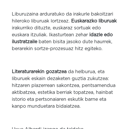
Liburuzaina arduratuko da irakurle bakoitzari
hileroko liburuak lortzeaz.
Euskarazko liburuak
irakurriko dituzte, euskaraz sortuak edo
euskara itzuliak. Ikasturtean zehar
idazle edo
ilustratzaile
baten bisita jasoko dute haurrek,
berarekin sortze-prozesuaz hitz egiteko.
Literaturarekin gozatzea
da helburua, eta
liburuek eskain dezaketen guztia zukutzea:
hitzaren plazerrean sakontzea, pentsamendua
aktibatzea, estetika berriak topatzea, hainbat
istorio eta pertsonaiaren eskutik barne eta
kanpo munduetara bidaiatzea.