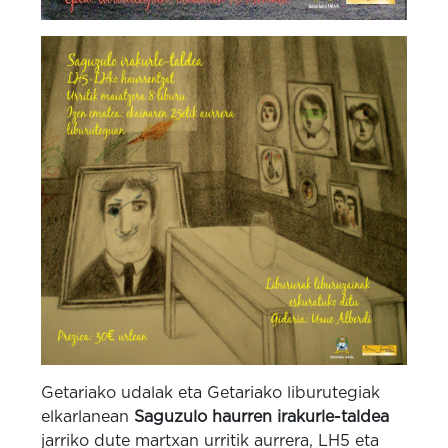
Getariako udalak eta Getariako liburutegiak
elkarlanean
Saguzulo haurren irakurle-taldea
jarriko dute martxan urritik aurrera, LH5 eta