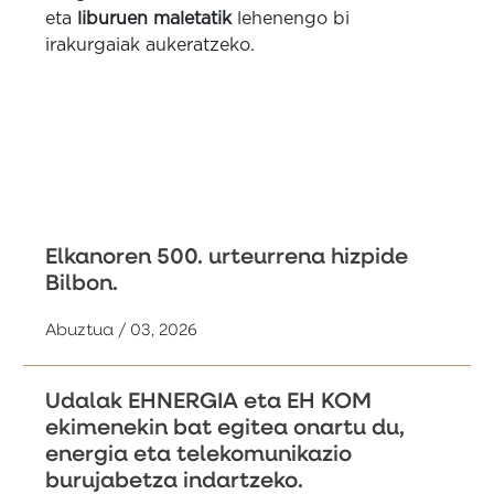
eta
liburuen maletatik
lehenengo bi
irakurgaiak aukeratzeko.
Elkanoren 500. urteurrena hizpide
Bilbon.
Abuztua / 03, 2026
Udalak EHNERGIA eta EH KOM
ekimenekin bat egitea onartu du,
energia eta telekomunikazio
burujabetza indartzeko.