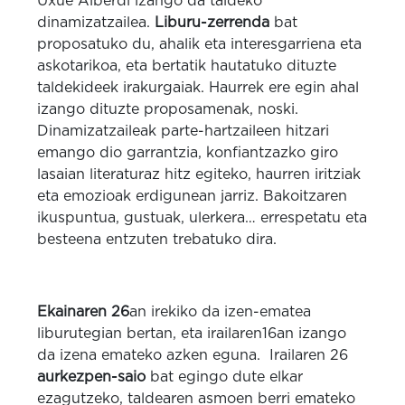
Uxue Alberdi izango da taldeko
dinamizatzailea.
Liburu-zerrenda
bat
proposatuko du, ahalik eta interesgarriena eta
askotarikoa, eta bertatik hautatuko dituzte
taldekideek irakurgaiak. Haurrek ere egin ahal
izango dituzte proposamenak, noski.
Dinamizatzaileak parte-hartzaileen hitzari
emango dio garrantzia, konfiantzazko giro
lasaian literaturaz hitz egiteko, haurren iritziak
eta emozioak erdigunean jarriz. Bakoitzaren
ikuspuntua, gustuak, ulerkera… errespetatu eta
besteena entzuten trebatuko dira.
Ekainaren 26
an irekiko da izen-ematea
liburutegian bertan, eta irailaren16an izango
da izena emateko azken eguna. Irailaren 26
aurkezpen-saio
bat egingo dute elkar
ezagutzeko, taldearen asmoen berri emateko