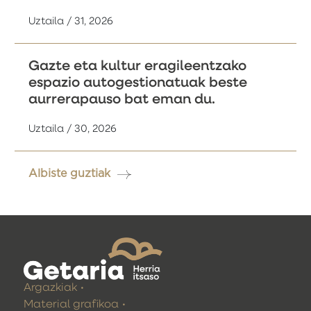
Uztaila / 31, 2026
Gazte eta kultur eragileentzako
espazio autogestionatuak beste
aurrerapauso bat eman du.
Uztaila / 30, 2026
Albiste guztiak
Argazkiak
Material grafikoa