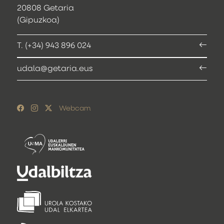
20808 Getaria
(Gipuzkoa)
T. (+34) 943 896 024
udala@getaria.eus
Webcam