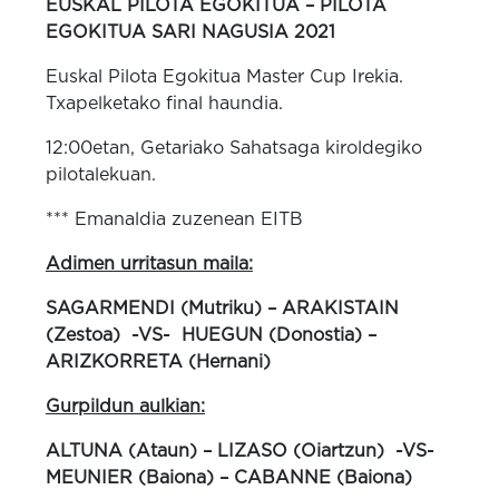
EUSKAL PILOTA EGOKITUA – PILOTA
EGOKITUA SARI NAGUSIA 2021
Euskal Pilota Egokitua Master Cup Irekia.
Txapelketako final haundia.
12:00etan, Getariako Sahatsaga kiroldegiko
pilotalekuan.
*** Emanaldia zuzenean EITB
Adimen urritasun maila:
SAGARMENDI (Mutriku) – ARAKISTAIN
(Zestoa) -VS- HUEGUN (Donostia) –
ARIZKORRETA (Hernani)
Gurpildun aulkian:
ALTUNA (Ataun) – LIZASO (Oiartzun) -VS-
MEUNIER (Baiona) – CABANNE (Baiona)