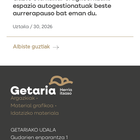
espazio autogestionatuak beste
aurrerapauso bat eman du.
Uztaila / 30, 2026
Albiste guztiak
Argazkiak
Material grafikoa
Idatzizko materiala
GETARIAKO UDALA
Gudarien enparantza 1