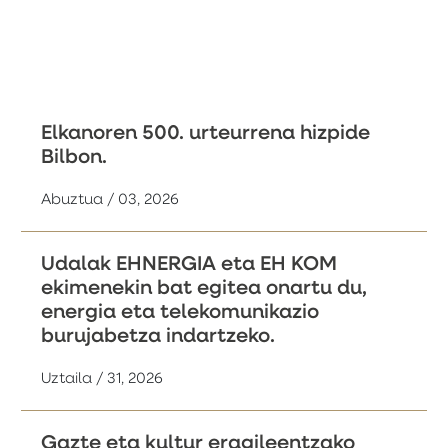
Elkanoren 500. urteurrena hizpide
Bilbon.
Abuztua / 03, 2026
Udalak EHNERGIA eta EH KOM
ekimenekin bat egitea onartu du,
energia eta telekomunikazio
burujabetza indartzeko.
Uztaila / 31, 2026
Gazte eta kultur eragileentzako