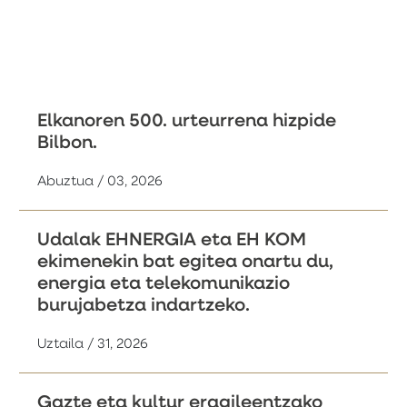
Elkanoren 500. urteurrena hizpide
Bilbon.
Abuztua / 03, 2026
Udalak EHNERGIA eta EH KOM
ekimenekin bat egitea onartu du,
energia eta telekomunikazio
burujabetza indartzeko.
Uztaila / 31, 2026
Gazte eta kultur eragileentzako