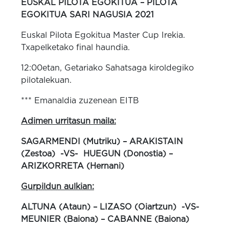
EUSKAL PILOTA EGOKITUA – PILOTA
EGOKITUA SARI NAGUSIA 2021
Euskal Pilota Egokitua Master Cup Irekia.
Txapelketako final haundia.
12:00etan, Getariako Sahatsaga kiroldegiko
pilotalekuan.
*** Emanaldia zuzenean EITB
Adimen urritasun maila:
SAGARMENDI (Mutriku) – ARAKISTAIN
(Zestoa) -VS- HUEGUN (Donostia) –
ARIZKORRETA (Hernani)
Gurpildun aulkian:
ALTUNA (Ataun) – LIZASO (Oiartzun) -VS-
MEUNIER (Baiona) – CABANNE (Baiona)