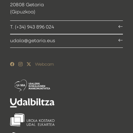
20808 Getaria
(Gipuzkoa)
T. (+34) 943 896 024
udala@getaria.eus
Webcam