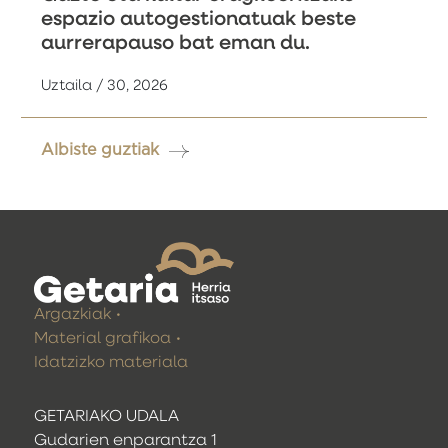
espazio autogestionatuak beste
aurrerapauso bat eman du.
Uztaila / 30, 2026
Albiste guztiak
Argazkiak
Material grafikoa
Idatzizko materiala
GETARIAKO UDALA
Gudarien enparantza 1