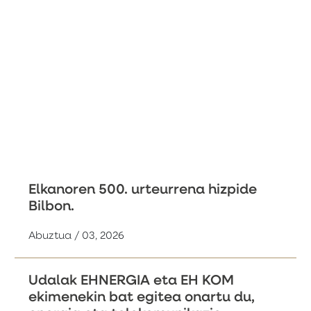
Elkanoren 500. urteurrena hizpide
Bilbon.
Abuztua / 03, 2026
Udalak EHNERGIA eta EH KOM
ekimenekin bat egitea onartu du,