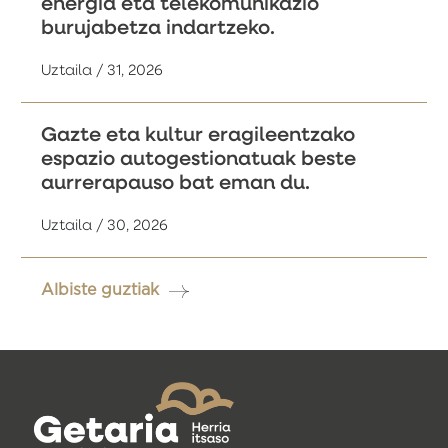
energia eta telekomunikazio
burujabetza indartzeko.
Uztaila / 31, 2026
Gazte eta kultur eragileentzako
espazio autogestionatuak beste
aurrerapauso bat eman du.
Uztaila / 30, 2026
Albiste guztiak