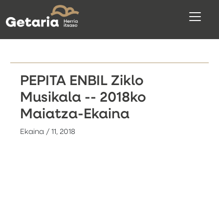
PEPITA ENBIL Ziklo
Musikala -- 2018ko
Maiatza-Ekaina
Ekaina / 11, 2018