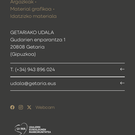
Argazkiak
Material grafikoa
Idatzizko materiala
GETARIAKO UDALA
Gudarien enparantza 1
20808 Getaria
(Gipuzkoa)
T. (+34) 943 896 024
udala@getaria.eus
Webcam