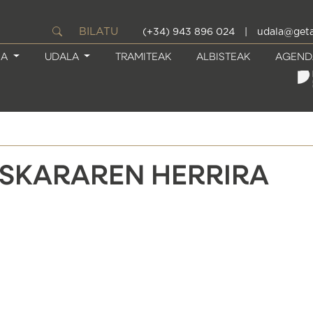
BILATU
(+34) 943 896 024
|
udala@geta
IA
UDALA
TRAMITEAK
ALBISTEAK
AGEND
USKARAREN HERRIRA