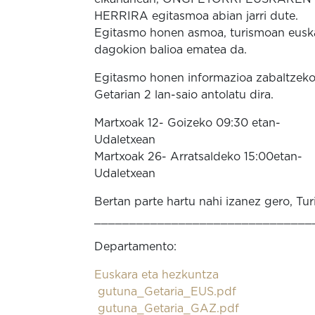
HERRIRA egitasmoa abian jarri dute.
Egitasmo honen asmoa, turismoan euska
dagokion balioa ematea da.
Egitasmo honen informazioa zabaltzek
Getarian 2 lan-saio antolatu dira.
Martxoak 12- Goizeko 09:30 etan-
Udaletxean
Martxoak 26- Arratsaldeko 15:00etan-
Udaletxean
Bertan parte hartu nahi izanez gero, T
_______________________________
Departamento:
Euskara eta hezkuntza
gutuna_Getaria_EUS.pdf
gutuna_Getaria_GAZ.pdf