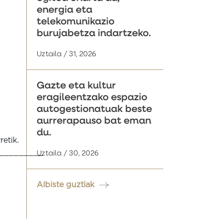
energia eta
telekomunikazio
burujabetza indartzeko.
Uztaila / 31, 2026
Gazte eta kultur
eragileentzako espazio
autogestionatuak beste
aurrerapauso bat eman
du.
etik.
_________
Uztaila / 30, 2026
Albiste guztiak