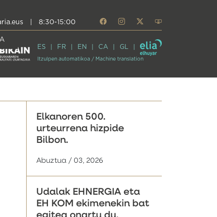
ria.eus
|
8:30-15:00
A
ES
FR
EN
CA
GL
Itzulpen automatikoa / Machine translation
Elkanoren 500.
urteurrena hizpide
Bilbon.
Abuztua / 03, 2026
Udalak EHNERGIA eta
EH KOM ekimenekin bat
egitea onartu du,