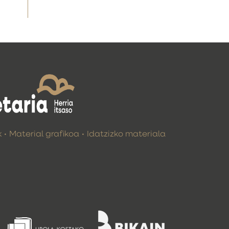
k
Material grafikoa
Idatzizko materiala