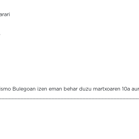
rari
o
urismo Bulegoan izen eman behar duzu martxoaren 10a aurr
_____________________________________________