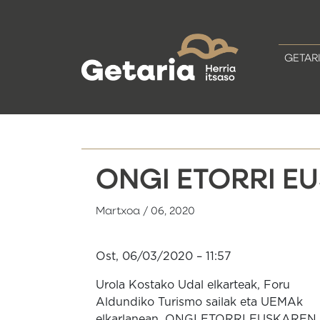
GETAR
ONGI ETORRI E
Martxoa / 06, 2020
Ost, 06/03/2020 – 11:57
Urola Kostako Udal elkarteak, Foru
Aldundiko Turismo sailak eta UEMAk
elkarlanean, ONGI ETORRI EUSKAREN