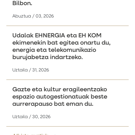
Bilbon.
Abuztua / 03, 2026
Udalak EHNERGIA eta EH KOM
ekimenekin bat egitea onartu du,
energia eta telekomunikazio
burujabetza indartzeko.
Uztaila / 31, 2026
Gazte eta kultur eragileentzako
espazio autogestionatuak beste
aurrerapauso bat eman du.
Uztaila / 30, 2026