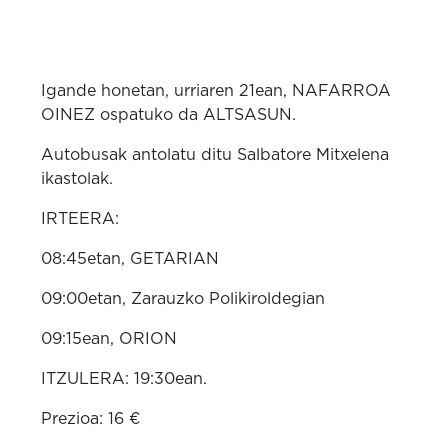
Igande honetan, urriaren 21ean, NAFARROA
OINEZ ospatuko da ALTSASUN.
Autobusak antolatu ditu Salbatore Mitxelena
ikastolak.
IRTEERA:
08:45etan, GETARIAN
09:00etan, Zarauzko Polikiroldegian
09:15ean, ORION
ITZULERA: 19:30ean.
Prezioa: 16 €