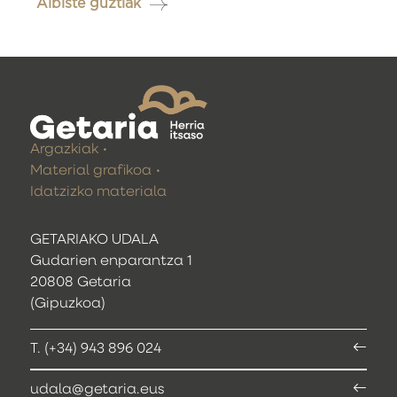
Albiste guztiak
Argazkiak
Material grafikoa
Idatzizko materiala
GETARIAKO UDALA
Gudarien enparantza 1
20808 Getaria
(Gipuzkoa)
T. (+34) 943 896 024
udala@getaria.eus