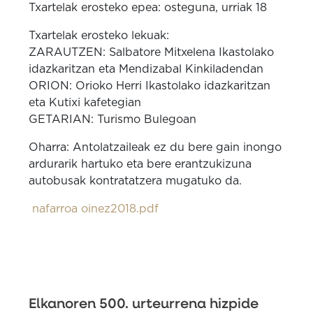
Txartelak erosteko epea: osteguna, urriak 18
Txartelak erosteko lekuak:
ZARAUTZEN: Salbatore Mitxelena Ikastolako
idazkaritzan eta Mendizabal Kinkiladendan
ORION: Orioko Herri Ikastolako idazkaritzan
eta Kutixi kafetegian
GETARIAN: Turismo Bulegoan
Oharra: Antolatzaileak ez du bere gain inongo
ardurarik hartuko eta bere erantzukizuna
autobusak kontratatzera mugatuko da.
nafarroa oinez2018.pdf
Elkanoren 500. urteurrena hizpide