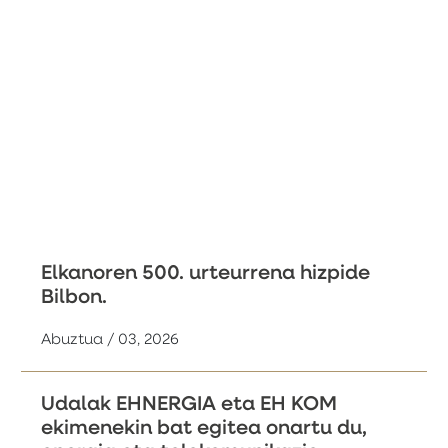
Elkanoren 500. urteurrena hizpide
Bilbon.
Abuztua / 03, 2026
Udalak EHNERGIA eta EH KOM
ekimenekin bat egitea onartu du,