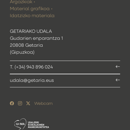
Argazkiak
Material grafikoa
Idatzizko materiala
GETARIAKO UDALA
Gudarien enparantza 1
20808 Getaria
(Gipuzkoa)
T. (+34) 943 896 024
udala@getaria.eus
Webcam