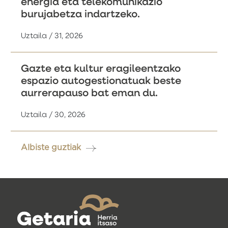
energia eta telekomunikazio
burujabetza indartzeko.
Uztaila / 31, 2026
Gazte eta kultur eragileentzako
espazio autogestionatuak beste
aurrerapauso bat eman du.
Uztaila / 30, 2026
Albiste guztiak