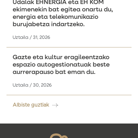
Udalak EHNERGIA eta EH KOM
ekimenekin bat egitea onartu du,
energia eta telekomunikazio
burujabetza indartzeko.
Uztaila / 31, 2026
Gazte eta kultur eragileentzako
espazio autogestionatuak beste
aurrerapauso bat eman du.
Uztaila / 30, 2026
Albiste guztiak