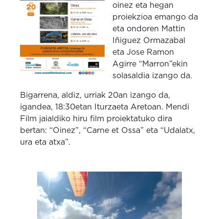
oinez eta hegan
proiekzioa emango da
eta ondoren Mattin
Iñiguez Ormazabal
eta Jose Ramon
Agirre “Marron”ekin
solasaldia izango da.
Bigarrena, aldiz, urriak 20an izango da,
igandea, 18:30etan Iturzaeta Aretoan. Mendi
Film jaialdiko hiru film proiektatuko dira
bertan: “Oinez”, “Carne et Ossa” eta “Udalatx,
ura eta atxa”.