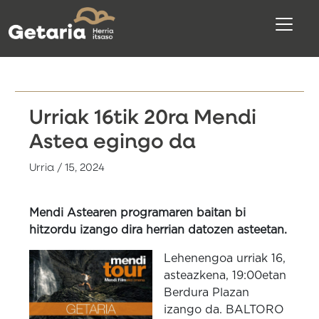
Urriak 16tik 20ra Mendi
Astea egingo da
Urria / 15, 2024
Mendi Astearen programaren baitan bi
hitzordu izango dira herrian datozen asteetan.
Lehenengoa urriak 16,
asteazkena, 19:00etan
Berdura Plazan
izango da. BALTORO