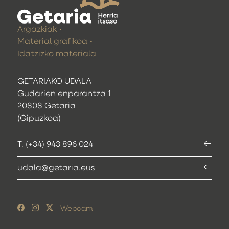
Argazkiak
Material grafikoa
Idatzizko materiala
GETARIAKO UDALA
Gudarien enparantza 1
20808 Getaria
(Gipuzkoa)
T. (+34) 943 896 024
udala@getaria.eus
Webcam