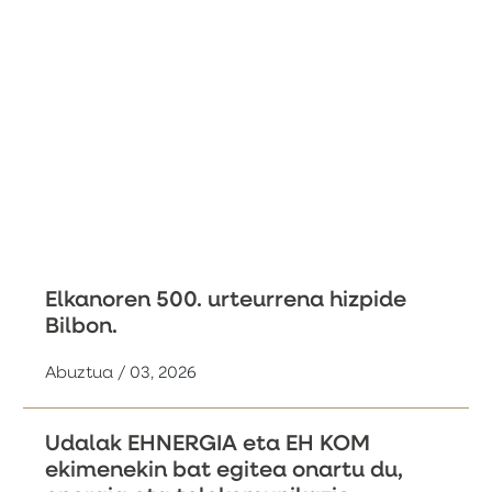
Elkanoren 500. urteurrena hizpide
Bilbon.
Abuztua / 03, 2026
Udalak EHNERGIA eta EH KOM
ekimenekin bat egitea onartu du,