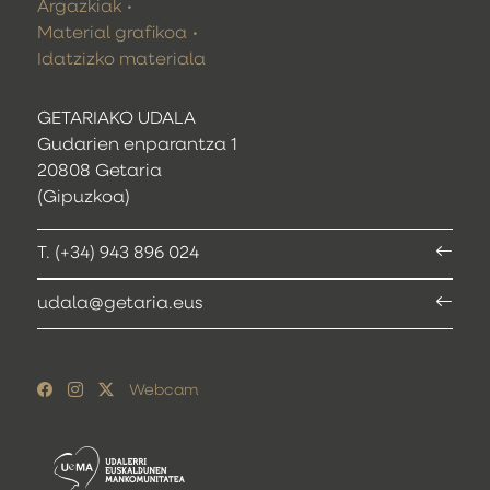
Argazkiak
Material grafikoa
Idatzizko materiala
GETARIAKO UDALA
Gudarien enparantza 1
20808 Getaria
(Gipuzkoa)
T. (+34) 943 896 024
udala@getaria.eus
Webcam