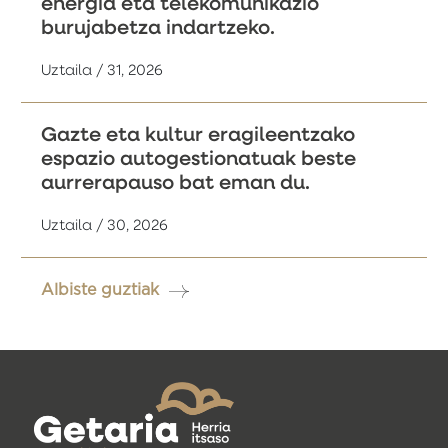
energia eta telekomunikazio
burujabetza indartzeko.
Uztaila / 31, 2026
Gazte eta kultur eragileentzako
espazio autogestionatuak beste
aurrerapauso bat eman du.
Uztaila / 30, 2026
Albiste guztiak