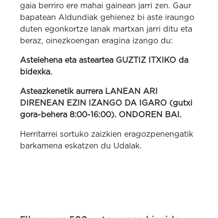
gaia berriro ere mahai gainean jarri zen. Gaur
bapatean Aldundiak gehienez bi aste iraungo
duten egonkortze lanak martxan jarri ditu eta
beraz, oinezkoengan eragina izango du:
Astelehena eta asteartea GUZTIZ ITXIKO da
bidexka.
Asteazkenetik aurrera LANEAN ARI
DIRENEAN EZIN IZANGO DA IGARO (gutxi
gora-behera 8:00-16:00). ONDOREN BAI.
Herritarrei sortuko zaizkien eragozpenengatik
barkamena eskatzen du Udalak.