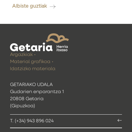
Albiste guztiak
Argazkiak
Material grafikoa
Idatzizko materiala
GETARIAKO UDALA
Gudarien enparantza 1
20808 Getaria
(Gipuzkoa)
T. (+34) 943 896 024