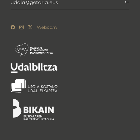
udala@getaria.eus
Webcam