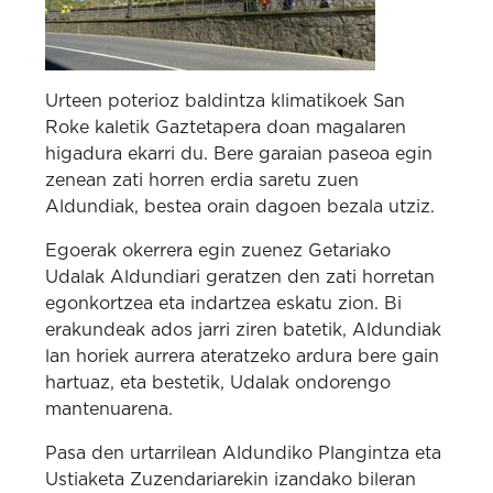
Urteen poterioz baldintza klimatikoek San
Roke kaletik Gaztetapera doan magalaren
higadura ekarri du. Bere garaian paseoa egin
zenean zati horren erdia saretu zuen
Aldundiak, bestea orain dagoen bezala utziz.
Egoerak okerrera egin zuenez Getariako
Udalak Aldundiari geratzen den zati horretan
egonkortzea eta indartzea eskatu zion. Bi
erakundeak ados jarri ziren batetik, Aldundiak
lan horiek aurrera ateratzeko ardura bere gain
hartuaz, eta bestetik, Udalak ondorengo
mantenuarena.
Pasa den urtarrilean Aldundiko Plangintza eta
Ustiaketa Zuzendariarekin izandako bileran