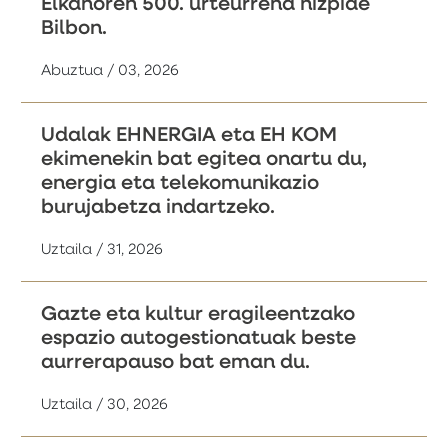
Elkanoren 500. urteurrena hizpide
Bilbon.
Abuztua / 03, 2026
Udalak EHNERGIA eta EH KOM
ekimenekin bat egitea onartu du,
energia eta telekomunikazio
burujabetza indartzeko.
Uztaila / 31, 2026
Gazte eta kultur eragileentzako
espazio autogestionatuak beste
aurrerapauso bat eman du.
Uztaila / 30, 2026