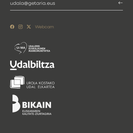
udala@getaria.eus
Webcam