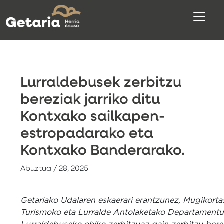
Lurraldebusek zerbitzu
bereziak jarriko ditu
Kontxako sailkapen-
estropadarako eta
Kontxako Banderarako.
Abuztua / 28, 2025
Getariako Udalaren eskaerari erantzunez, Mugikorta
Turismoko eta Lurralde Antolaketako Departament