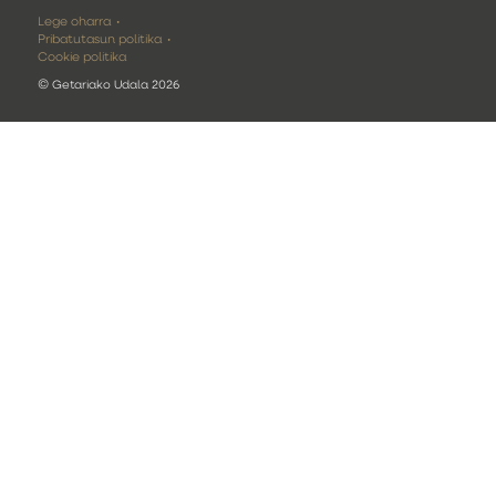
Lege oharra
Pribatutasun politika
Cookie politika
©
Getariako Udala 2026