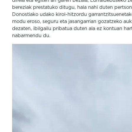
direla eta egiten ari garen bezala, Lurraldebuseko z
bereziak prestatuko ditugu, hala nahi duten pertso
Donostiako udako kirol-hitzordu garrantzitsuenetak
modu eroso, seguru eta jasangarrian gozatzeko auk
dezaten, ibilgailu pribatua duten ala ez kontuan har
nabarmendu du.
Bideo
erreproduzigailua