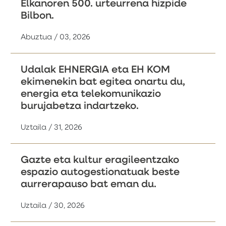
Elkanoren 500. urteurrena hizpide
Bilbon.
Abuztua / 03, 2026
Udalak EHNERGIA eta EH KOM
ekimenekin bat egitea onartu du,
energia eta telekomunikazio
burujabetza indartzeko.
Uztaila / 31, 2026
Gazte eta kultur eragileentzako
espazio autogestionatuak beste
aurrerapauso bat eman du.
Uztaila / 30, 2026