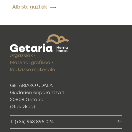
Albiste guztiak
Argazkiak
Material grafikoa
Idatzizko materiala
GETARIAKO UDALA
Gudarien enparantza 1
20808 Getaria
(Gipuzkoa)
T. (+34) 943 896 024