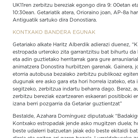
UK11ren zerbitzu bereziak egongo dira 9: 00etan et
10:30ean. Getariatik atera, Orioraino joan, AP-8a har
Antiguatik sartuko dira Donostiara.
KONTXAKO BANDERA EGUNAK
Getariako alkate Haritz Alberdik adierazi duenez, “
estropada urteroko zita garrantzitsu bat bihurtu da 
eta adin guztietako herritarrak gara gure arraunlaria
animatzera Donostira hurbiltzen garenak. Gainera, j
etorria autobusa bezalako zerbitzu publikoaz egite
dugunak ere asko gara eta hori horrela izateko, eta 
segitzeko, zerbitzua indartu beharra dago. Beraz, a
zerbitzu bereziak ezartzearen eskaerari positiboki e
izana berri pozgarria da Getariar guztientzat”
Bestalde, Azahara Domínguez diputatuak “Badakig
Kontxako estropadak jende asko mugitzen duela; ho
beste udalerri batzuetan jaiak edo beste ekitaldi ba