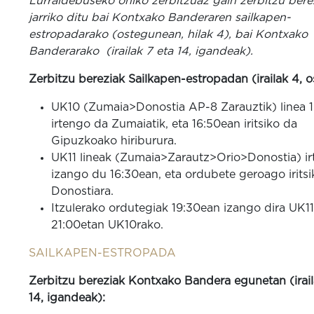
Lurraldebuseko ohiko zerbitzuaz gain zerbitzu bere
jarriko ditu bai Kontxako Banderaren sailkapen-
estropadarako (ostegunean, hilak 4), bai Kontxako
Banderarako (irailak 7 eta 14, igandeak).
Zerbitzu bereziak Sailkapen-estropadan (irailak 4, 
UK10 (Zumaia>Donostia AP-8 Zarauztik) linea 
irtengo da Zumaiatik, eta 16:50ean iritsiko da
Gipuzkoako hiriburura.
UK11 lineak (Zumaia>Zarautz>Orio>Donostia) ir
izango du 16:30ean, eta ordubete geroago irits
Donostiara.
Itzulerako ordutegiak 19:30ean izango dira UK11
21:00etan UK10rako.
SAILKAPEN-ESTROPADA
Zerbitzu bereziak Kontxako Bandera egunetan (irail
14, igandeak):