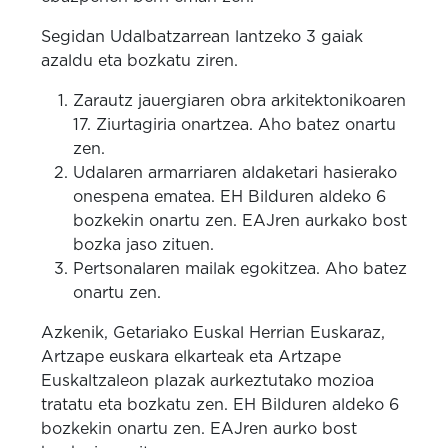
Segidan Udalbatzarrean lantzeko 3 gaiak
azaldu eta bozkatu ziren.
Zarautz jauergiaren obra arkitektonikoaren
17. Ziurtagiria onartzea. Aho batez onartu
zen.
Udalaren armarriaren aldaketari hasierako
onespena ematea. EH Bilduren aldeko 6
bozkekin onartu zen. EAJren aurkako bost
bozka jaso zituen.
Pertsonalaren mailak egokitzea. Aho batez
onartu zen.
Azkenik, Getariako Euskal Herrian Euskaraz,
Artzape euskara elkarteak eta Artzape
Euskaltzaleon plazak aurkeztutako mozioa
tratatu eta bozkatu zen. EH Bilduren aldeko 6
bozkekin onartu zen. EAJren aurko bost