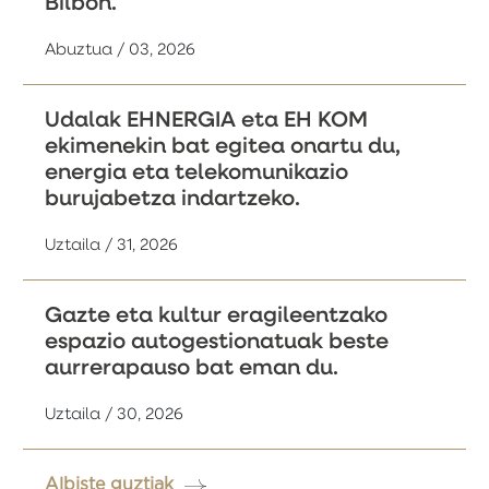
Bilbon.
Abuztua / 03, 2026
Udalak EHNERGIA eta EH KOM
ekimenekin bat egitea onartu du,
energia eta telekomunikazio
burujabetza indartzeko.
Uztaila / 31, 2026
Gazte eta kultur eragileentzako
espazio autogestionatuak beste
aurrerapauso bat eman du.
Uztaila / 30, 2026
Albiste guztiak