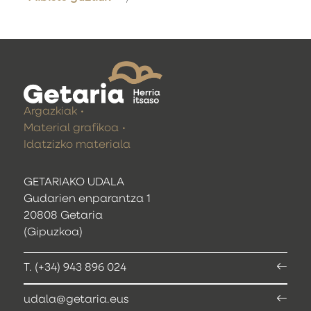
Argazkiak
Material grafikoa
Idatzizko materiala
GETARIAKO UDALA
Gudarien enparantza 1
20808 Getaria
(Gipuzkoa)
T. (+34) 943 896 024
udala@getaria.eus