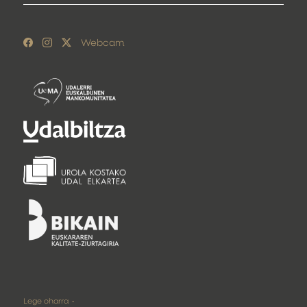
Webcam
Lege oharra