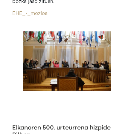
bozka jaso zituen.
EHE_-_mozioa
Elkanoren 500. urteurrena hizpide