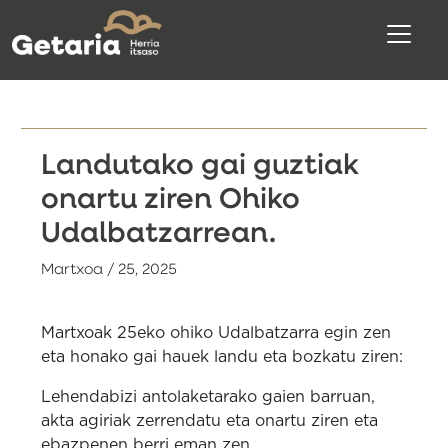
Landutako gai guztiak
onartu ziren Ohiko
Udalbatzarrean.
Martxoa / 25, 2025
Martxoak 25eko ohiko Udalbatzarra egin zen
eta honako gai hauek landu eta bozkatu ziren:
Lehendabizi antolaketarako gaien barruan,
akta agiriak zerrendatu eta onartu ziren eta
ebazpenen berri eman zen.