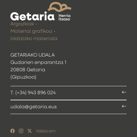
Argazkiak
Material grafikoa
Idatzizko materiala
GETARIAKO UDALA
Gudarien enparantza 1
20808 Getaria
(Gipuzkoa)
T. (+34) 943 896 024
udala@getaria.eus
Webcam