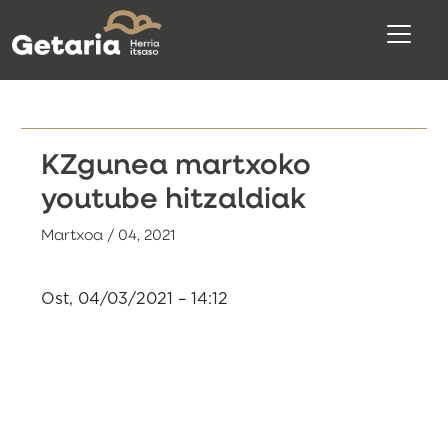
KZgunea martxoko
youtube hitzaldiak
Martxoa / 04, 2021
Ost, 04/03/2021 – 14:12