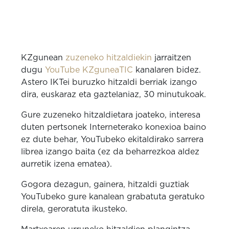
KZgunean
zuzeneko hitzaldiekin
jarraitzen
dugu
YouTube KZguneaTIC
kanalaren bidez.
Astero IKTei buruzko hitzaldi berriak izango
dira, euskaraz eta gaztelaniaz, 30 minutukoak.
Gure zuzeneko hitzaldietara joateko, interesa
duten pertsonek Interneterako konexioa baino
ez dute behar, YouTubeko ekitaldirako sarrera
librea izango baita (ez da beharrezkoa aldez
aurretik izena ematea).
Gogora dezagun, gainera, hitzaldi guztiak
YouTubeko gure kanalean grabatuta geratuko
direla, geroratuta ikusteko.