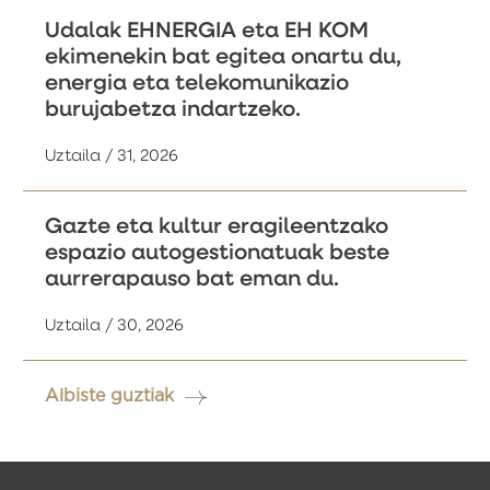
Udalak EHNERGIA eta EH KOM
ekimenekin bat egitea onartu du,
energia eta telekomunikazio
burujabetza indartzeko.
Uztaila / 31, 2026
Gazte eta kultur eragileentzako
espazio autogestionatuak beste
aurrerapauso bat eman du.
Uztaila / 30, 2026
Albiste guztiak