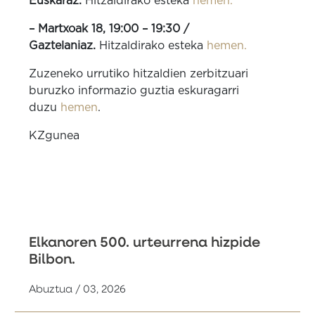
Euskaraz.
Hitzaldirako esteka
hemen.
– Martxoak 18, 19:00 – 19:30 /
Gaztelaniaz.
Hitzaldirako esteka
hemen.
Zuzeneko urrutiko hitzaldien zerbitzuari
buruzko informazio guztia eskuragarri
duzu
hemen
.
KZgunea
Elkanoren 500. urteurrena hizpide
Bilbon.
Abuztua / 03, 2026