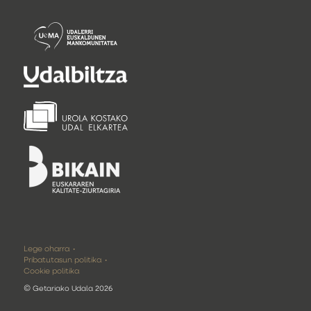
Lege oharra
Pribatutasun politika
Cookie politika
©
Getariako Udala 2026