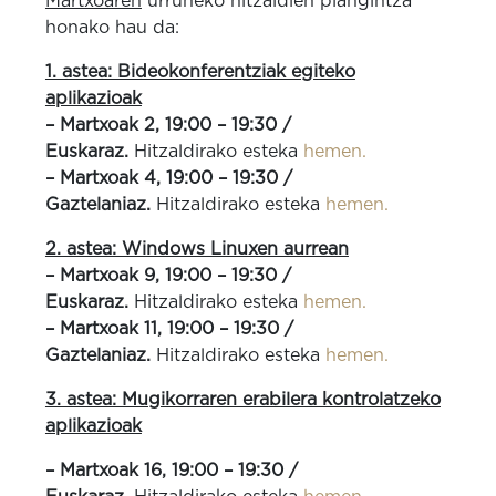
Martxoaren
urruneko hitzaldien plangintza
honako hau da:
1. astea: Bideokonferentziak egiteko
aplikazioak
– Martxoak 2, 19:00 – 19:30 /
Euskaraz.
Hitzaldirako esteka
hemen.
– Martxoak 4, 19:00 – 19:30 /
Gaztelaniaz.
Hitzaldirako esteka
hemen.
2. astea: Windows Linuxen aurrean
– Martxoak 9, 19:00 – 19:30 /
Euskaraz.
Hitzaldirako esteka
hemen.
– Martxoak 11, 19:00 – 19:30 /
Gaztelaniaz.
Hitzaldirako esteka
hemen.
3. astea: Mugikorraren erabilera kontrolatzeko
aplikazioak
– Martxoak 16, 19:00 – 19:30 /