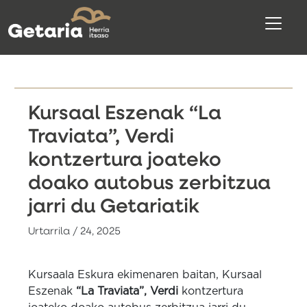
Kursaal Eszenak “La
Traviata”, Verdi
kontzertura joateko
doako autobus zerbitzua
jarri du Getariatik
Urtarrila / 24, 2025
Kursaala Eskura ekimenaren baitan, Kursaal
Eszenak
“La Traviata”, Verdi
kontzertura