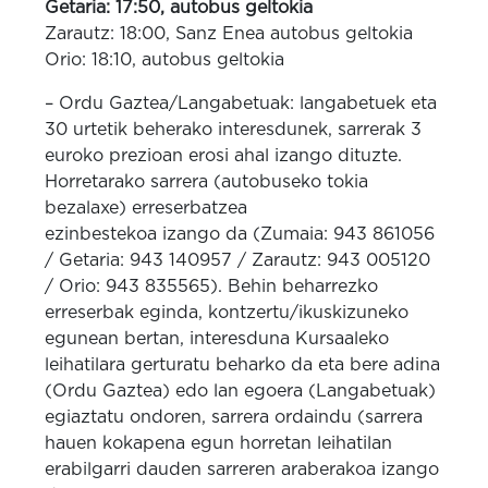
Getaria: 17:50, autobus geltokia
Zarautz: 18:00, Sanz Enea autobus geltokia
Orio: 18:10, autobus geltokia
– Ordu Gaztea/Langabetuak: langabetuek eta
30 urtetik beherako interesdunek, sarrerak 3
euroko prezioan erosi ahal izango dituzte.
Horretarako sarrera (autobuseko tokia
bezalaxe) erreserbatzea
ezinbestekoa izango da (Zumaia: 943 861056
/ Getaria: 943 140957 / Zarautz: 943 005120
/ Orio: 943 835565). Behin beharrezko
erreserbak eginda, kontzertu/ikuskizuneko
egunean bertan, interesduna Kursaaleko
leihatilara gerturatu beharko da eta bere adina
(Ordu Gaztea) edo lan egoera (Langabetuak)
egiaztatu ondoren, sarrera ordaindu (sarrera
hauen kokapena egun horretan leihatilan
erabilgarri dauden sarreren araberakoa izango