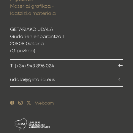
Material grafikoa
Idatzizko materiala
GETARIAKO UDALA
Gudarien enparantza 1
20808 Getaria
(Gipuzkoa)
T. (+34) 943 896 024
udala@getaria.eus
Webcam