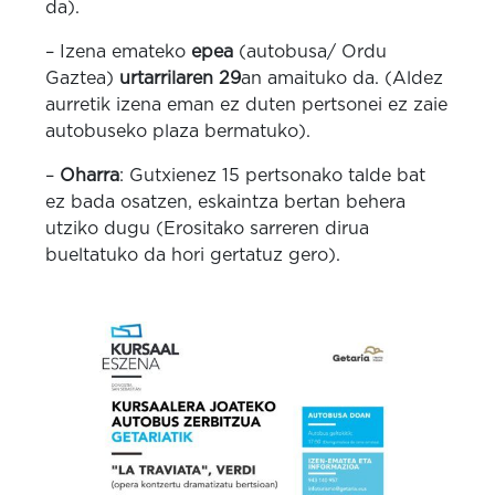
da).
– Izena emateko
epea
(autobusa/ Ordu
Gaztea)
urtarrilaren 29
an amaituko da. (Aldez
aurretik izena eman ez duten pertsonei ez zaie
autobuseko plaza bermatuko).
–
Oharra
: Gutxienez 15 pertsonako talde bat
ez bada osatzen, eskaintza bertan behera
utziko dugu (Erositako sarreren dirua
bueltatuko da hori gertatuz gero).