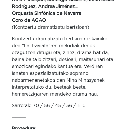
Rodríguez, Andrea Jiménez
…
Orquesta Sinfónica de Navarra
Coro de AGAO
(Kontzertu dramatizatu bertsioan)
Kontzertu dramatizatu bertsioan eskainiko
den “La Traviata”ren melodiak denok
ezagutzen ditugu eta, zinez, drama bat da,
baina baita bizitzari, desioari, maitasunari eta
emozioari egindako kantua ere. Verdiren
lanetan espezializatutako soprano
nabarmenenetakoa den Nina Minasyanek
interpretatuko du, besteak beste,
hemeretzigarren mendeko drama hau.
Sarrerak: 70 / 56 / 45 / 36 / 11 €
———-
Prozedura
: