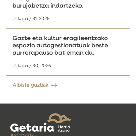
burujabetza indartzeko.
Uztaila / 31, 2026
Gazte eta kultur eragileentzako
espazio autogestionatuak beste
aurrerapauso bat eman du.
Uztaila / 30, 2026
Albiste guztiak
Argazkiak