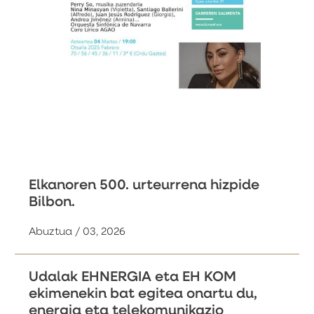
Elkanoren 500. urteurrena hizpide
Bilbon.
Abuztua / 03, 2026
Udalak EHNERGIA eta EH KOM
ekimenekin bat egitea onartu du,
energia eta telekomunikazio