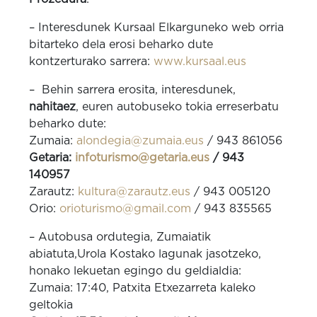
– Interesdunek Kursaal Elkarguneko web orria
bitarteko dela erosi beharko dute
kontzerturako sarrera:
www.kursaal.eus
– Behin sarrera erosita, interesdunek,
nahitaez
, euren autobuseko tokia erreserbatu
beharko dute:
Zumaia:
alondegia@zumaia.eus
/ 943 861056
Getaria:
infoturismo@getaria.eus
/ 943
140957
Zarautz:
kultura@zarautz.eus
/ 943 005120
Orio:
orioturismo@gmail.com
/ 943 835565
– Autobusa ordutegia, Zumaiatik
abiatuta,Urola Kostako lagunak jasotzeko,
honako lekuetan egingo du geldialdia:
Zumaia: 17:40, Patxita Etxezarreta kaleko
geltokia