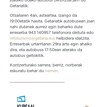
joateko doako autobus zerbitzua jarri du
Getariatik.
Otsailaren 4an, asteartea, izango da
19:00etatik hasita. Getariatik autobusean joan
nahi dutenek aurrez egin beharko dute
erreserba 943 140957 telefonora deituta edo
infoturismo@getaria.eus
helbidera idatzita.
Erreserbak urtarrilaren 29ra arte egin ahalko
dira, eta autobusa 17:50ean aterako da
autobus geltokitik.
Kontzerturako sarrera, berriz, norberak
eskuratu behar du
hemen
.
_______________________