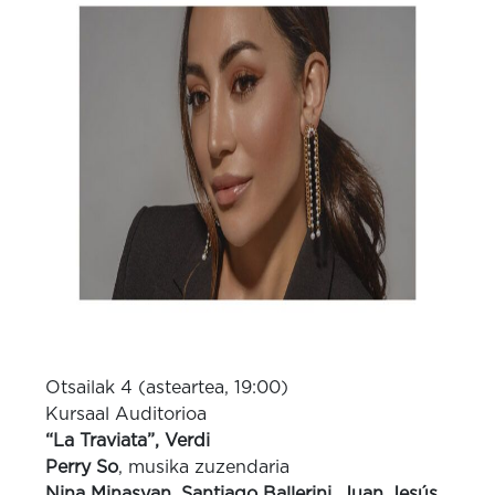
Otsailak 4 (asteartea, 19:00)
Kursaal Auditorioa
“La Traviata”, Verdi
Perry So
, musika zuzendaria
Nina Minasyan, Santiago Ballerini, Juan Jesús