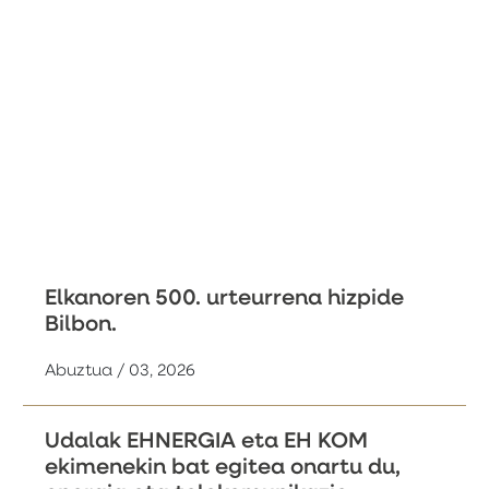
Elkanoren 500. urteurrena hizpide
Bilbon.
Abuztua / 03, 2026
Udalak EHNERGIA eta EH KOM
ekimenekin bat egitea onartu du,