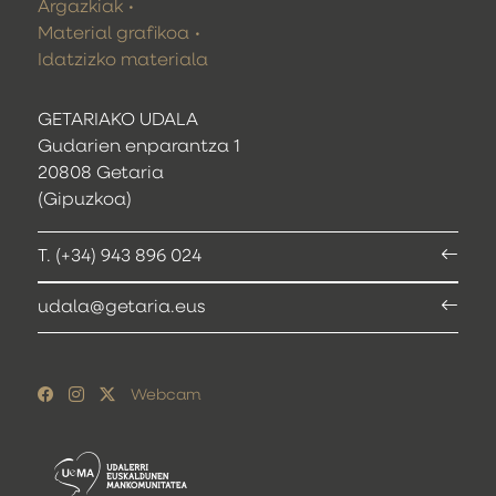
Argazkiak
Material grafikoa
Idatzizko materiala
GETARIAKO UDALA
Gudarien enparantza 1
20808 Getaria
(Gipuzkoa)
T. (+34) 943 896 024
udala@getaria.eus
Webcam