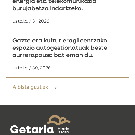
energia eta telekomunikazio
burujabetza indartzeko.
Uztaila / 31, 2026
Gazte eta kultur eragileentzako
espazio autogestionatuak beste
aurrerapauso bat eman du.
Uztaila / 30, 2026
Albiste guztiak