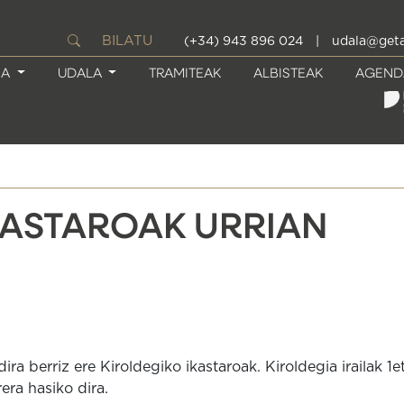
BILATU
(+34) 943 896 024
|
udala@geta
IA
UDALA
TRAMITEAK
ALBISTEAK
AGEND
KASTAROAK URRIAN
ra berriz ere Kiroldegiko ikastaroak. Kiroldegia irailak 1et
rera hasiko dira.