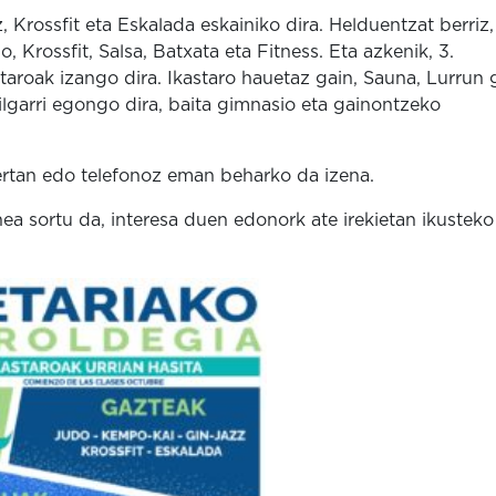
Krossfit eta Eskalada eskainiko dira. Helduentzat berriz,
 Krossfit, Salsa, Batxata eta Fitness. Eta azkenik, 3.
taroak izango dira. Ikastaro hauetaz gain, Sauna, Lurrun 
ilgarri egongo dira, baita gimnasio eta gainontzeko
ertan edo telefonoz eman beharko da izena.
ea sortu da, interesa duen edonork ate irekietan ikusteko