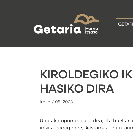
GETAR
KIROLDEGIKO I
HASIKO DIRA
Iraila / 05, 2023
Udarako oporrak pasa dira, eta bueltan di
irekita badago ere, ikastaroak urritik aur