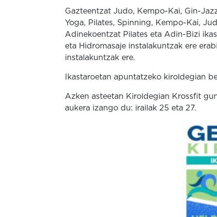
Gazteentzat Judo, Kempo-Kai, Gin-Jazz, 
Yoga, Pilates, Spinning, Kempo-Kai, Judo,
Adinekoentzat Pilates eta Adin-Bizi ikas
eta Hidromasaje instalakuntzak ere erab
instalakuntzak ere.
Ikastaroetan apuntatzeko kiroldegian b
Azken asteetan Kiroldegian Krossfit gun
aukera izango du: irailak 25 eta 27.