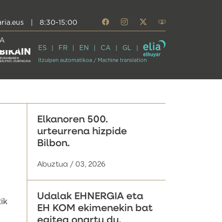
ria.eus
|
8:30-15:00
A
ES
FR
EN
CA
GL
Itzulpen automatikoa / Machine translation
Elkanoren 500.
urteurrena hizpide
Bilbon.
Abuztua / 03, 2026
Udalak EHNERGIA eta
ik
EH KOM ekimenekin bat
egitea onartu du,