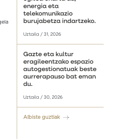
energia eta
telekomunikazio
burujabetza indartzeko.
gela
Uztaila / 31, 2026
Gazte eta kultur
eragileentzako espazio
autogestionatuak beste
aurrerapauso bat eman
du.
Uztaila / 30, 2026
Albiste guztiak