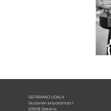
GETARIAKO UDALA
Gudarien enparantza 1
20808 Getaria