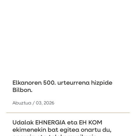
Elkanoren 500. urteurrena hizpide
Bilbon.
Abuztua / 03, 2026
Udalak EHNERGIA eta EH KOM
ekimenekin bat egitea onartu du,