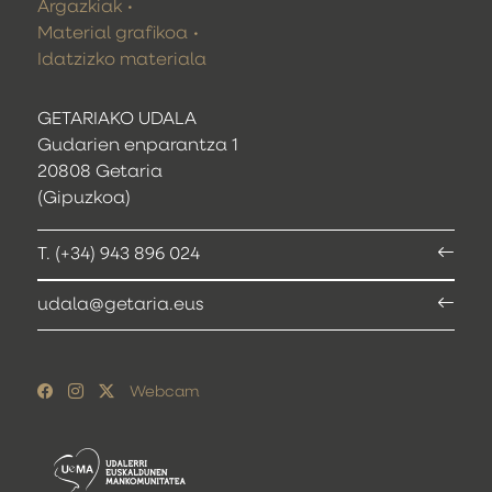
Argazkiak
Material grafikoa
Idatzizko materiala
GETARIAKO UDALA
Gudarien enparantza 1
20808 Getaria
(Gipuzkoa)
T. (+34) 943 896 024
udala@getaria.eus
Webcam