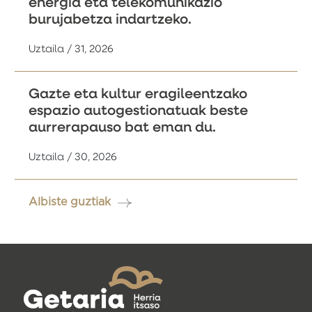
energia eta telekomunikazio
burujabetza indartzeko.
Uztaila / 31, 2026
Gazte eta kultur eragileentzako
espazio autogestionatuak beste
aurrerapauso bat eman du.
Uztaila / 30, 2026
Albiste guztiak