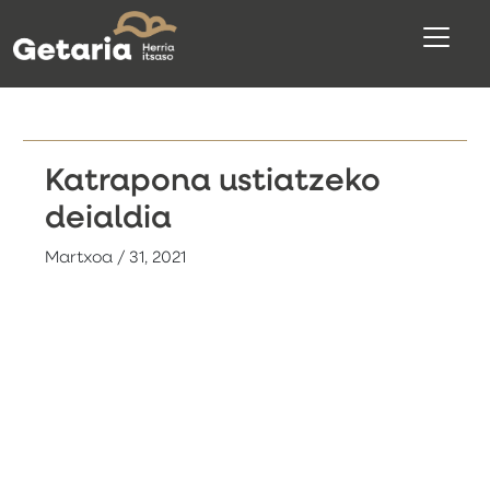
Katrapona ustiatzeko
deialdia
Martxoa / 31, 2021