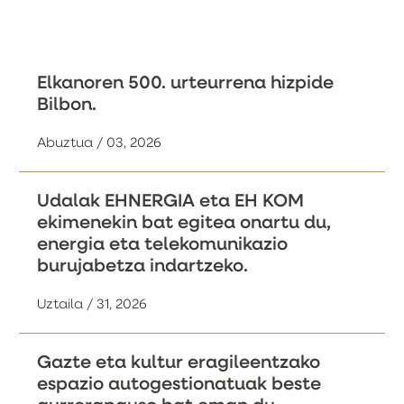
Elkanoren 500. urteurrena hizpide
Bilbon.
Abuztua / 03, 2026
Udalak EHNERGIA eta EH KOM
ekimenekin bat egitea onartu du,
energia eta telekomunikazio
burujabetza indartzeko.
Uztaila / 31, 2026
Gazte eta kultur eragileentzako
espazio autogestionatuak beste