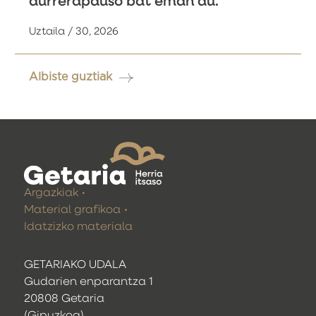
aurrerapauso bat eman du.
Uztaila / 30, 2026
Albiste guztiak
Argazkiak
Material grafikoa
Idatzizko materiala
GETARIAKO UDALA
Gudarien enparantza 1
20808 Getaria