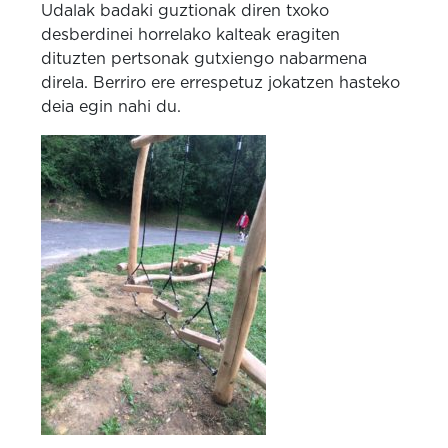
Udalak badaki guztionak diren txoko
desberdinei horrelako kalteak eragiten
dituzten pertsonak gutxiengo nabarmena
direla. Berriro ere errespetuz jokatzen hasteko
deia egin nahi du.