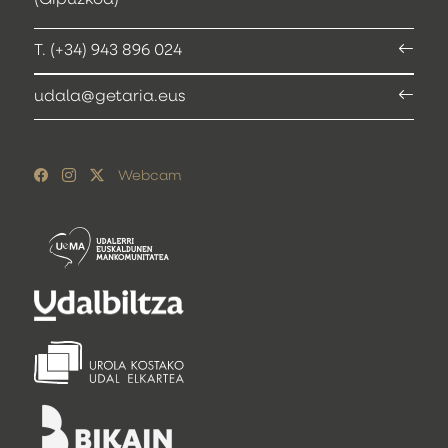
(Gipuzkoa)
T. (+34) 943 896 024
udala@getaria.eus
Webcam