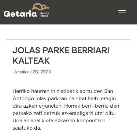
JOLAS PARKE BERRIARI
KALTEAK
Uztaila / 20, 2023
Herriko haurren iniziatibatik sortu den San
Antongo jolas parkean hainbat kalte eragin
dira azken egunetan. Horrek berri-berria den
parkeko zati batzuk ez-erabilgarri utzi ditu.
Udalak ahalik eta azkarren konpontzen
saiatuko da.