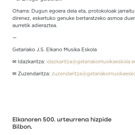
Oharra: Dugun egoera dela eta, protokoloak jarrait
direnez, eskertuko genuke bertaratzeko asmoa due
aurretik adieraztea.
—
Getariako J.S. Elkano Musika Eskola
✉ Idazkaritza:
idazkaritza@getariakomusikaeskola.e
✉ Zuzendaritza:
zuzendaritza@getariakomusikaesko
Elkanoren 500. urteurrena hizpide
Bilbon.