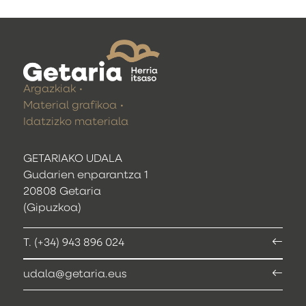
Argazkiak
Material grafikoa
Idatzizko materiala
GETARIAKO UDALA
Gudarien enparantza 1
20808 Getaria
(Gipuzkoa)
T. (+34) 943 896 024
udala@getaria.eus