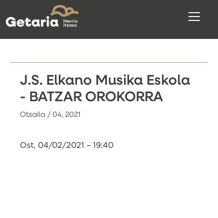
J.S. Elkano Musika Eskola
- BATZAR OROKORRA
Otsaila / 04, 2021
Ost, 04/02/2021 – 19:40