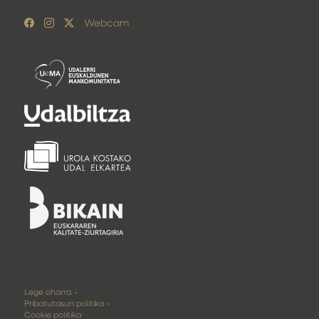
Webcam
Lege oharra
Pribatutasun politika
Cookie politika