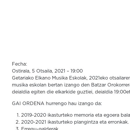
Fecha:
Ostirala, 5 Otsaila, 2021 – 19:00
Getariako Elkano Musika Eskolak, 2021eko otsailare
musika eskolan bertan izango den Batzar Orokorre
deialdia egiten die elkarkide guztiei, deialdia 19:00e
GAI ORDENA hurrengo hau izango da:
2019-2020 ikasturteko memoria eta egoera bala
2020-2021 ikasturteko plangintza eta erronkak.
Erregu-galderak.