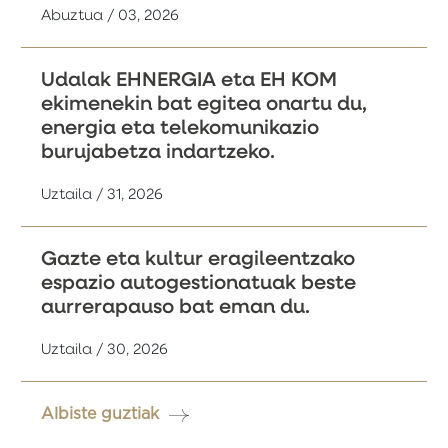
Abuztua / 03, 2026
Udalak EHNERGIA eta EH KOM
ekimenekin bat egitea onartu du,
energia eta telekomunikazio
burujabetza indartzeko.
Uztaila / 31, 2026
Gazte eta kultur eragileentzako
espazio autogestionatuak beste
aurrerapauso bat eman du.
Uztaila / 30, 2026
Albiste guztiak