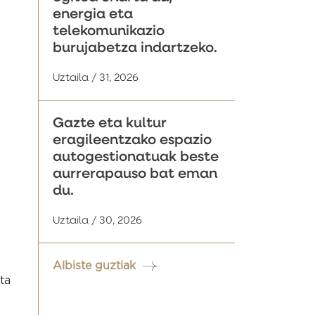
energia eta
telekomunikazio
burujabetza indartzeko.
Uztaila / 31, 2026
Gazte eta kultur
eragileentzako espazio
autogestionatuak beste
aurrerapauso bat eman
du.
Uztaila / 30, 2026
Albiste guztiak
ta