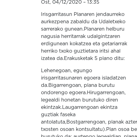
Ost, 04/12/2020 – 13:35
Irisgarritasun Planaren jendaurreko
aurkezpena zabaldu da Udaletxeko
sarrerako gunean.Planaren helburu
nagusia herritarrak udalgintzaren
erdigunean kokatzea eta getariarrak
herriko txoko guztietara iritsi ahal
izatea da.Erakusketak 5 plano ditu:
Lehenegoan, egungo
irisgarritasunaren egoera isladatzen
da.Bigarrengoan, plana burutu
ondorengo egoera.Hirugarrengoan,
legealdi honetan burutuko diren
ekintzak.Laugarrengoan ekintza
guztiak faseka
antolatuta,Bostgarrengoan, planak aztert
txosten osoan kontsultatu).Plan osoa be
burutuko da; aurtengo legealdian, planar