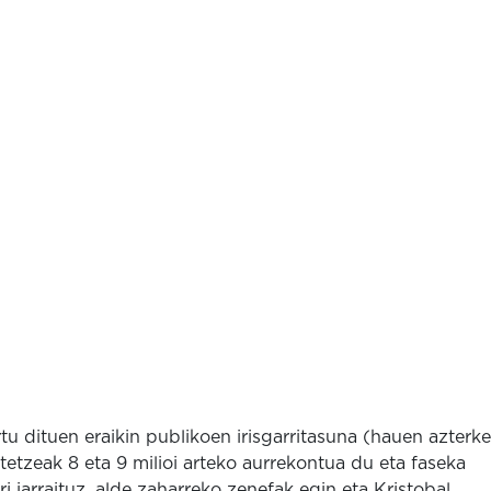
u dituen eraikin publikoen irisgarritasuna (hauen azterke
tetzeak 8 eta 9 milioi arteko aurrekontua du eta faseka
i jarraituz, alde zaharreko zenefak egin eta Kristobal