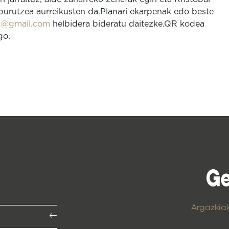
burutzea aurreikusten da.Planari ekarpenak edo beste
ea@gmail.com
helbidera bideratu daitezke.QR kodea
go.
Argazkia