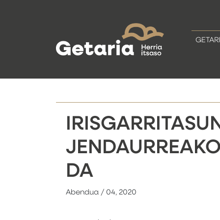
GETAR
IRISGARRITASU
JENDAURREAKO
DA
Abendua / 04, 2020