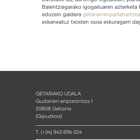
Balentziagarako igogailuaren azterketa 
edozein galdera
getariarrenpartehartz
eskaneatuz txosten osoa eskuragarri da
GETARIAKO UDALA
Gudarien enparantza 1
20808 Getaria
(Gipuzkoa)
T. (+34) 943 896 024