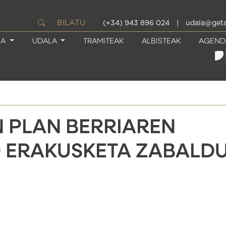
BILATU
(+34) 943 896 024
|
udala@geta
IA
UDALA
TRAMITEAK
ALBISTEAK
AGEND
N PLAN BERRIAREN
 ERAKUSKETA ZABALD