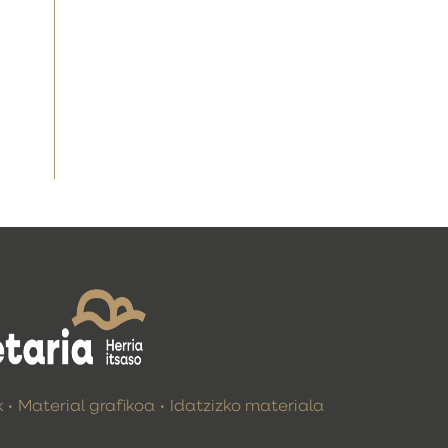
k
Material grafikoa
Idatzizko materiala