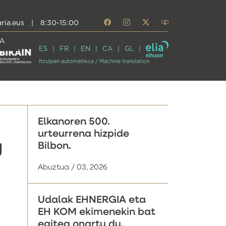
ria.eus
|
8:30-15:00
A
ES
FR
EN
CA
GL
Itzulpen automatikoa / Machine translation
Elkanoren 500.
urteurrena hizpide
Bilbon.
U
Abuztua / 03, 2026
Udalak EHNERGIA eta
EH KOM ekimenekin bat
egitea onartu du,