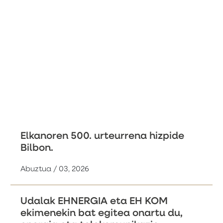
Elkanoren 500. urteurrena hizpide
Bilbon.
Abuztua / 03, 2026
Udalak EHNERGIA eta EH KOM
ekimenekin bat egitea onartu du,