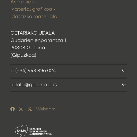
Argazkiak
Material grafikoa
Idatzizko materiala
GETARIAKO UDALA
Gudarien enparantza 1
20808 Getaria
(Gipuzkoa)
T. (+34) 943 896 024
udala@getaria.eus
Webcam