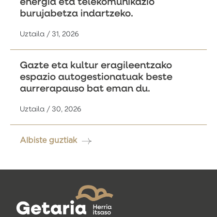
energia eta telekomunikazio
burujabetza indartzeko.
Uztaila / 31, 2026
Gazte eta kultur eragileentzako
espazio autogestionatuak beste
aurrerapauso bat eman du.
Uztaila / 30, 2026
Albiste guztiak