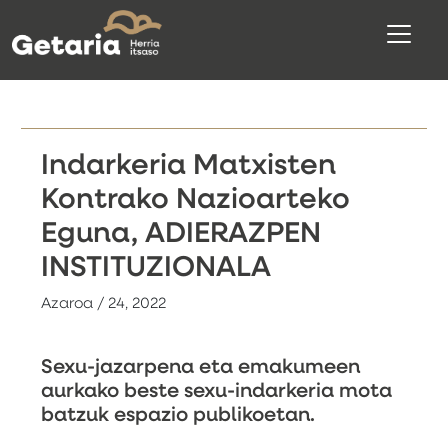
Indarkeria Matxisten
Kontrako Nazioarteko
Eguna, ADIERAZPEN
INSTITUZIONALA
Azaroa / 24, 2022
Sexu-jazarpena eta emakumeen
aurkako beste sexu-indarkeria mota
batzuk espazio publikoetan.