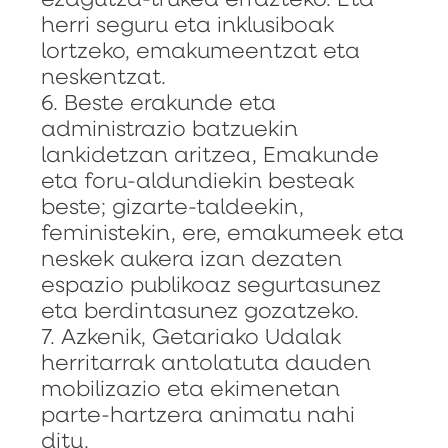
ezagutza-trukea errazteko. Eta
herri seguru eta inklusiboak
lortzeko, emakumeentzat eta
neskentzat.
6. Beste erakunde eta
administrazio batzuekin
lankidetzan aritzea, Emakunde
eta foru-aldundiekin besteak
beste; gizarte-taldeekin,
feministekin, ere, emakumeek eta
neskek aukera izan dezaten
espazio publikoaz segurtasunez
eta berdintasunez gozatzeko.
7. Azkenik, Getariako Udalak
herritarrak antolatuta dauden
mobilizazio eta ekimenetan
parte-hartzera animatu nahi
ditu.