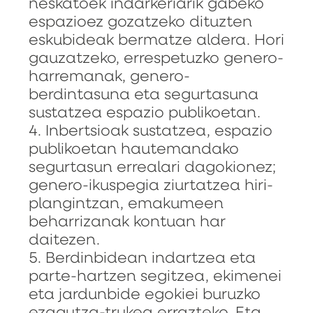
neskatoek indarkeriarik gabeko
espazioez gozatzeko dituzten
eskubideak bermatze aldera. Hori
gauzatzeko, errespetuzko genero-
harremanak, genero-
berdintasuna eta segurtasuna
sustatzea espazio publikoetan.
4. Inbertsioak sustatzea, espazio
publikoetan hautemandako
segurtasun errealari dagokionez;
genero-ikuspegia ziurtatzea hiri-
plangintzan, emakumeen
beharrizanak kontuan har
daitezen.
5. Berdinbidean indartzea eta
parte-hartzen segitzea, ekimenei
eta jardunbide egokiei buruzko