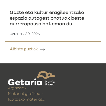
Gazte eta kultur eragileentzako
espazio autogestionatuak beste
aurrerapauso bat eman du.
Uztaila / 30, 2026
Albiste guztiak
Argazkiak
Material grafikoa
Idatzizko materiala