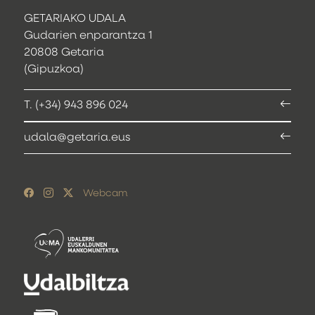
GETARIAKO UDALA
Gudarien enparantza 1
20808 Getaria
(Gipuzkoa)
T. (+34) 943 896 024
udala@getaria.eus
Webcam