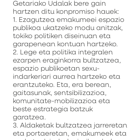
Getariako Udalak bere gain
hartzen ditu konpromiso hauek:
1. Ezagutzea emakumeei espazio
publikoa ukatzeko modu anitzak,
tokiko politiken diseinuan eta
garapenean kontuan hartzeko.
2. Lege eta politika integralen
ezarpen eraginkorra bultzatzea,
espazio publikoetan sexu-
indarkeriari aurrea hartzeko eta
erantzuteko. Eta, era berean,
gaitasunak, sentsibilizazioa,
komunitate-mobilizazioa eta
beste estrategia batzuk
garatzea.
3. Aldaketak bultzatzea jarreretan
eta portaeretan, emakumeek eta