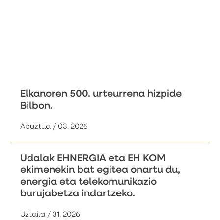
Elkanoren 500. urteurrena hizpide
Bilbon.
Abuztua / 03, 2026
Udalak EHNERGIA eta EH KOM
ekimenekin bat egitea onartu du,
energia eta telekomunikazio
burujabetza indartzeko.
Uztaila / 31, 2026