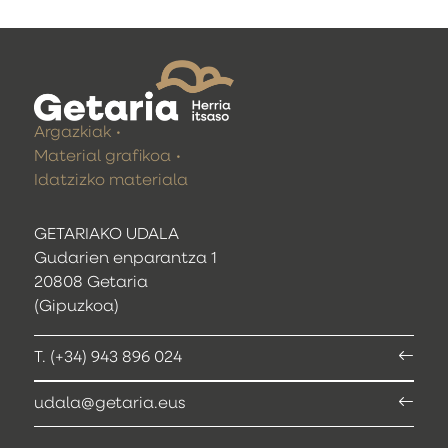
Argazkiak
Material grafikoa
Idatzizko materiala
GETARIAKO UDALA
Gudarien enparantza 1
20808 Getaria
(Gipuzkoa)
T. (+34) 943 896 024
udala@getaria.eus