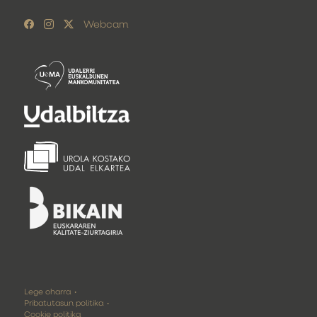
Webcam
Lege oharra
Pribatutasun politika
Cookie politika