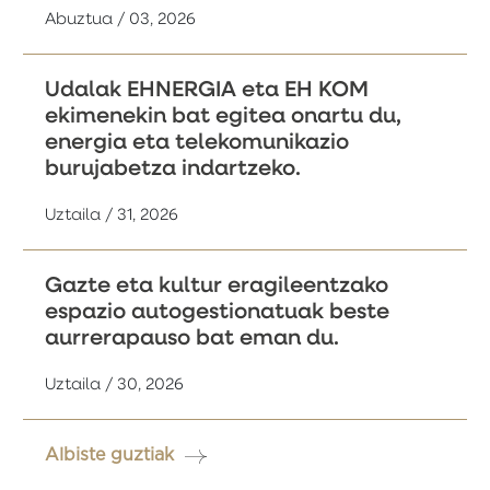
Abuztua / 03, 2026
Udalak EHNERGIA eta EH KOM
ekimenekin bat egitea onartu du,
energia eta telekomunikazio
burujabetza indartzeko.
Uztaila / 31, 2026
Gazte eta kultur eragileentzako
espazio autogestionatuak beste
aurrerapauso bat eman du.
Uztaila / 30, 2026
Albiste guztiak