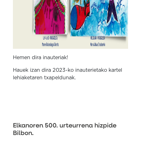
Hemen dira inauteriak!
Hauek izan dira 2023-ko inauterietako kartel
lehiaketaren txapeldunak.
Elkanoren 500. urteurrena hizpide
Bilbon.