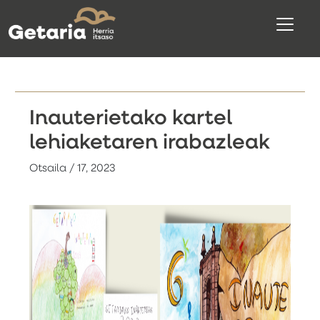
Inauterietako kartel
lehiaketaren irabazleak
Otsaila / 17, 2023