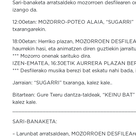
Sari-banaketa arratsaldeko mozorroen desfilearen 
izango da.
12:00etan: MOZORRO-POTEO ALAIA, “SUGARRI”
txarangarekin.
18:00etan: Herriko plazan, MOZORROEN DESFILEA
haurrekin hasi, eta animatzen diren guztiekin jarrait
*** Mozorro onenak sarituko dira.
IZEN-EMATEA, 16:30ETIK AURRERA PLAZAN BE
*** Desfilerako musika berezi bat eskatu nahi bada,
Jarraian: “SUGARRI” txaranga, kalez kale..
Bitartean: Gure Txeru dantza-taldeak, “KEIN
kalez kale.
________________________________________
SARI-BANAKETA:
– Larunbat arratsaldean, MOZORROEN DESFILEAr