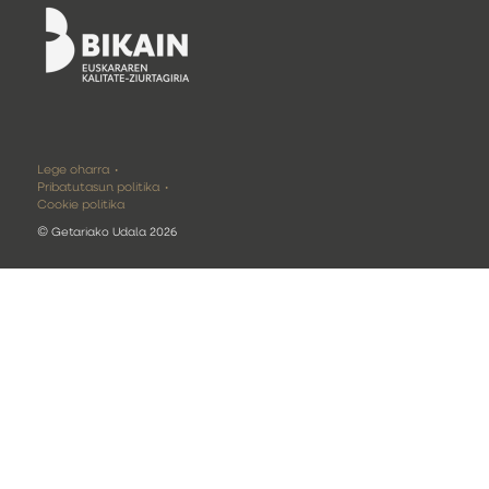
Lege oharra
Pribatutasun politika
Cookie politika
©
Getariako Udala 2026