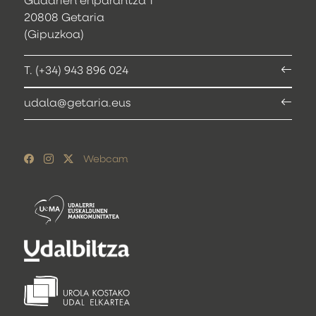
Gudarien enparantza 1
20808 Getaria
(Gipuzkoa)
T. (+34) 943 896 024
udala@getaria.eus
Webcam