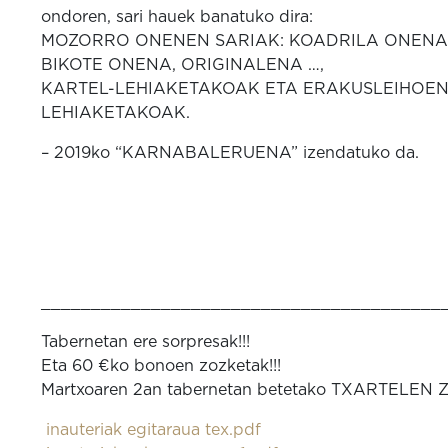
ondoren, sari hauek banatuko dira:
MOZORRO ONENEN SARIAK: KOADRILA ONENA
BIKOTE ONENA, ORIGINALENA …,
KARTEL-LEHIAKETAKOAK ETA ERAKUSLEIHOE
LEHIAKETAKOAK.
– 2019ko “KARNABALERUENA” izendatuko da.
________________________________________
Tabernetan ere sorpresak!!!
Eta 60 €ko bonoen zozketak!!!
Martxoaren 2an tabernetan betetako TXARTELEN ZO
inauteriak egitaraua tex.pdf