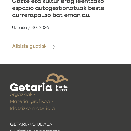
Gazte eta kultur eragileentzako
espazio autogestionatuak beste
aurrerapauso bat eman du.
Uztaila / 30, 2026
Albiste guztiak
Argazkiak
Material grafikoa
Idatzizko materiala
GETARIAKO UDALA