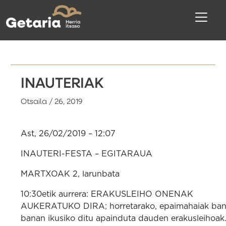
INAUTERIAK
Otsaila / 26, 2019
Ast, 26/02/2019 – 12:07
INAUTERI-FESTA – EGITARAUA
MARTXOAK 2, larunbata
10:30etik aurrera: ERAKUSLEIHO ONENAK
AUKERATUKO DIRA; horretarako, epaimahaiak ban
banan ikusiko ditu apainduta dauden erakusleihoak