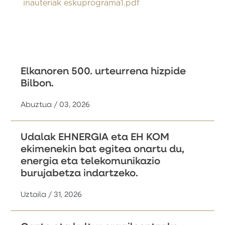
inauteriak eskuprograma1.pdf
Elkanoren 500. urteurrena hizpide
Bilbon.
Abuztua / 03, 2026
Udalak EHNERGIA eta EH KOM
ekimenekin bat egitea onartu du,
energia eta telekomunikazio
burujabetza indartzeko.
Uztaila / 31, 2026