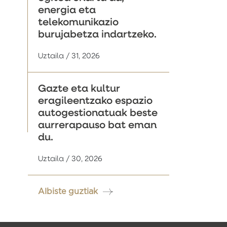
energia eta
telekomunikazio
burujabetza indartzeko.
Uztaila / 31, 2026
Gazte eta kultur
eragileentzako espazio
autogestionatuak beste
aurrerapauso bat eman
du.
Uztaila / 30, 2026
Albiste guztiak