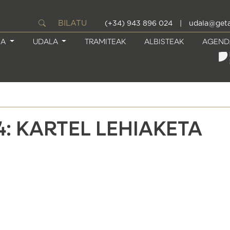
BILATU
(+34) 943 896 024
|
udala@geta
IA
UDALA
TRAMITEAK
ALBISTEAK
AGEND
4: KARTEL LEHIAKETA