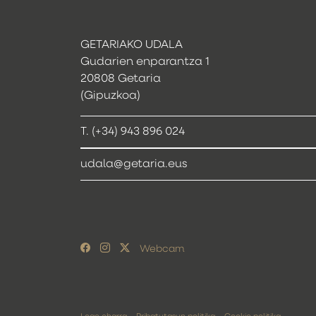
GETARIAKO UDALA
Gudarien enparantza 1
20808 Getaria
(Gipuzkoa)
T. (+34) 943 896 024
udala@getaria.eus
Webcam