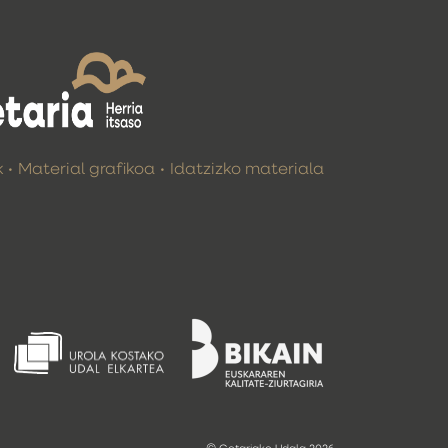
k
Material grafikoa
Idatzizko materiala