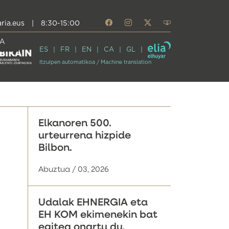
ria.eus
|
8:30-15:00
A
ES
FR
EN
CA
GL
Itzulpen automatikoa / Machine translation
Elkanoren 500.
urteurrena hizpide
Bilbon.
Abuztua / 03, 2026
Udalak EHNERGIA eta
EH KOM ekimenekin bat
egitea onartu du,