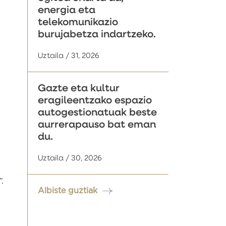
energia eta
telekomunikazio
burujabetza indartzeko.
Uztaila / 31, 2026
Gazte eta kultur
eragileentzako espazio
autogestionatuak beste
aurrerapauso bat eman
du.
Uztaila / 30, 2026
”
.
Albiste guztiak