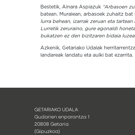
Bestetik, Ainara Aspiazuk
“Arbasoen zu
batean. Muralean, arbasoek zuhaitz bat s
lurra behean, izarrak zeruan eta tartean
Lurretik zeruraino, gure egonaldi honet
bukatzen ez den bizitzaren bidaia luzea
Azkenik, Getariako Udalak herritarrentz
landareak landatu eta aulki bat ezarrita.
GETARIAKO UDALA
Gudarien enparantza 1
20808 Getaria
(Gipuzkoa)