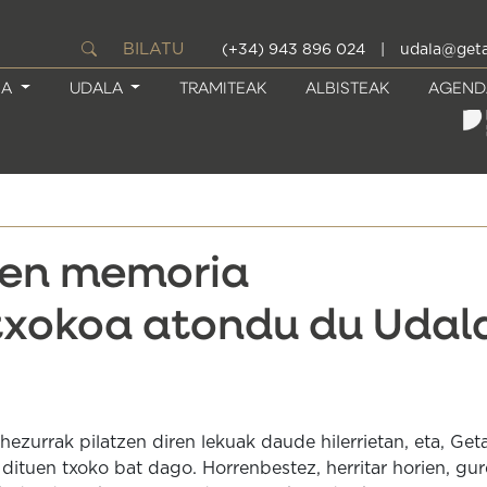
BILATU
(+34) 943 896 024
|
udala@geta
IA
UDALA
TRAMITEAK
ALBISTEAK
AGEND
oen memoria
txokoa atondu du Udal
hezurrak pilatzen diren lekuak daude hilerrietan, eta, Get
 dituen txoko bat dago. Horrenbestez, herritar horien, gur