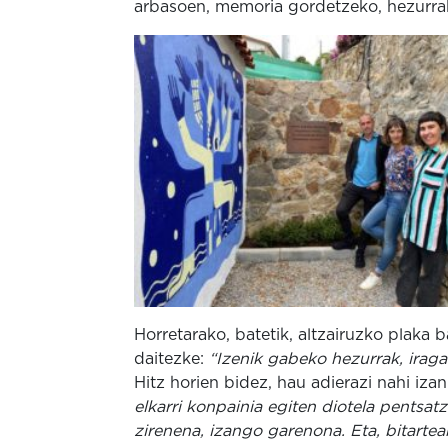
arbasoen, memoria gordetzeko, hezurra
Horretarako, batetik, altzairuzko plaka b
daitezke:
“Izenik gabeko hezurrak, iraga
Hitz horien bidez, hau adierazi nahi iz
elkarri konpainia egiten diotela pentsa
zirenena, izango garenona. Eta, bitartea