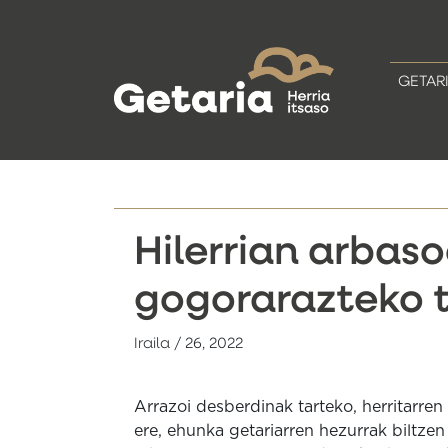
GETAR
Hilerrian arbas
gogorarazteko 
Iraila / 26, 2022
Arrazoi desberdinak tarteko, herritarren 
ere, ehunka getariarren hezurrak biltzen