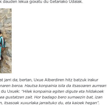
k dauden lekua goxatu du Getariako Udalak.
at jarri da; bertan, Uxue Alberdiren hitz batzuk irakur
naren beroa. Hautsa konpainia isila da itsasoaren aurrean
an du Uxuek:
“Hilek konpainia egiten digute eta hildakoek
tzea gustatzen zait. Hor badago bero sumaezin bat, izan
n, itsasoak xuxurlaka jarraituko du, eta kaioek hegan”.