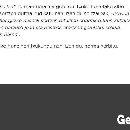
haitza”
horma-irudia margotu du, txoko horretako albo
ortzen dutela irudikatu nahi izan du sortzaileak,
“itsasoa
 haragizko besoek sortzen dituzten adarrak dituen zuhaitz
an batzuek joan eta besteak etortzen garelako, sekula
n barna”.
ako gune hori txukundu nahi izan du, horma garbitu,