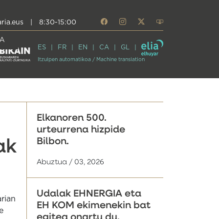
ria.eus
|
8:30-15:00
A
ES
FR
EN
CA
GL
Itzulpen automatikoa / Machine translation
Elkanoren 500.
urteurrena hizpide
Bilbon.
ak
Abuztua / 03, 2026
Udalak EHNERGIA eta
arian
EH KOM ekimenekin bat
e
egitea onartu du,