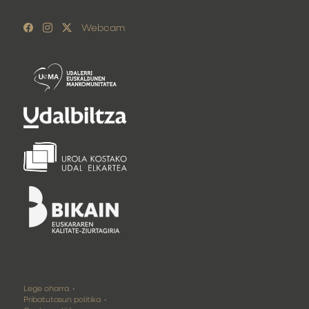
Webcam
Lege oharra
Pribatutasun politika