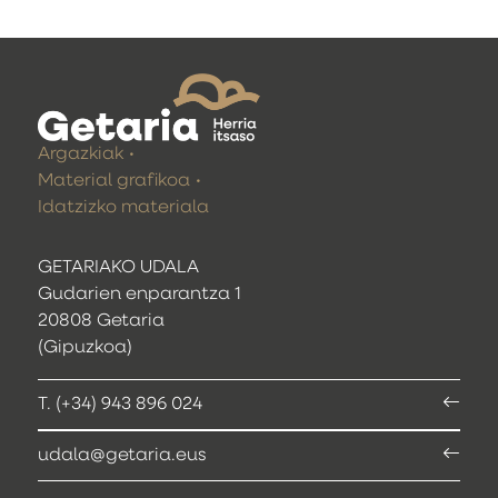
Argazkiak
Material grafikoa
Idatzizko materiala
GETARIAKO UDALA
Gudarien enparantza 1
20808 Getaria
(Gipuzkoa)
T. (+34) 943 896 024
udala@getaria.eus