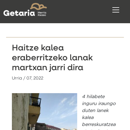
Haitze kalea
eraberritzeko lanak
martxan jarri dira
Urria / 07, 2022
4 hilabete
inguru iraungo
duten lanek
kalea
berreskuratzea