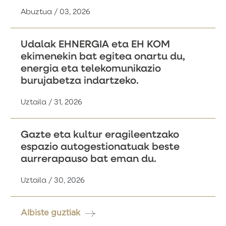
Abuztua / 03, 2026
Udalak EHNERGIA eta EH KOM
ekimenekin bat egitea onartu du,
energia eta telekomunikazio
burujabetza indartzeko.
Uztaila / 31, 2026
Gazte eta kultur eragileentzako
espazio autogestionatuak beste
aurrerapauso bat eman du.
Uztaila / 30, 2026
Albiste guztiak