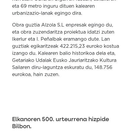
eta 69 metro inguru dituen kalearen
urbanizazio-lanak egingo dira.
Obra guztia Alzola S.L enpresak egingo du,
eta obra zuzendaritza proiektua idatzi zuten
Ikerlur eta I. Peñalbak eramango dute. Lan
guztiak egikaritzeak 422.215,23 euroko kostua
izango du. Kalearen balio historikoa dela eta,
Getariako Udalak Eusko Jaurlaritzako Kultura
Sailaren diru-laguntza eskuratu du, 148.756
eurokoa, hain zuzen.
Elkanoren 500. urteurrena hizpide
Bilbon.