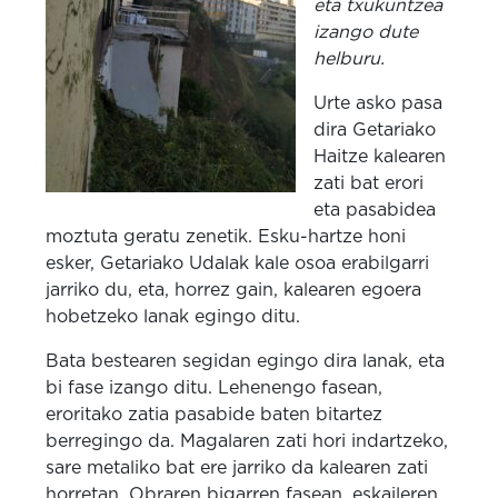
eta txukuntzea
izango dute
helburu.
Urte asko pasa
dira Getariako
Haitze kalearen
zati bat erori
eta pasabidea
moztuta geratu zenetik. Esku-hartze honi
esker, Getariako Udalak kale osoa erabilgarri
jarriko du, eta, horrez gain, kalearen egoera
hobetzeko lanak egingo ditu.
Bata bestearen segidan egingo dira lanak, eta
bi fase izango ditu. Lehenengo fasean,
eroritako zatia pasabide baten bitartez
berregingo da. Magalaren zati hori indartzeko,
sare metaliko bat ere jarriko da kalearen zati
horretan. Obraren bigarren fasean, eskaileren