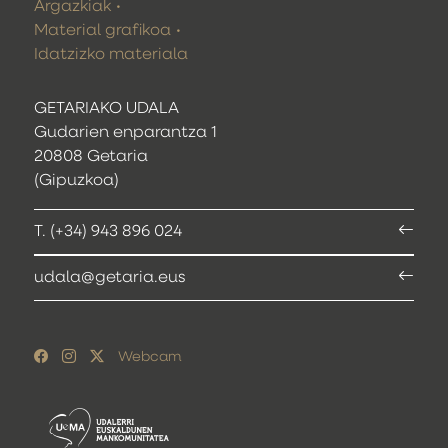
Argazkiak
Material grafikoa
Idatzizko materiala
GETARIAKO UDALA
Gudarien enparantza 1
20808 Getaria
(Gipuzkoa)
T. (+34) 943 896 024
udala@getaria.eus
Webcam