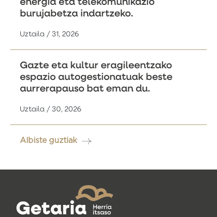
energia eta telekomunikazio
burujabetza indartzeko.
Uztaila / 31, 2026
Gazte eta kultur eragileentzako
espazio autogestionatuak beste
aurrerapauso bat eman du.
Uztaila / 30, 2026
Albiste guztiak