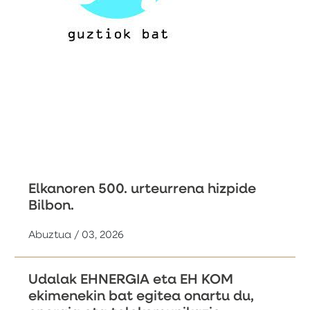
Elkanoren 500. urteurrena hizpide
Bilbon.
Abuztua / 03, 2026
Udalak EHNERGIA eta EH KOM
ekimenekin bat egitea onartu du,