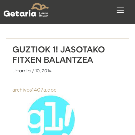
GUZTIOK 1! JASOTAKO
FITXEN BALANTZEA
Urtarrila / 10, 2014
archivos1407a.doc