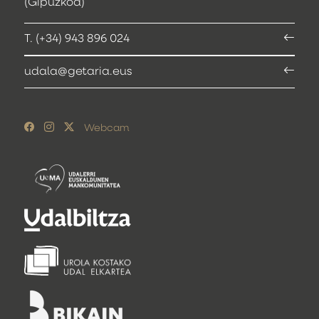
(Gipuzkoa)
T. (+34) 943 896 024
udala@getaria.eus
Webcam