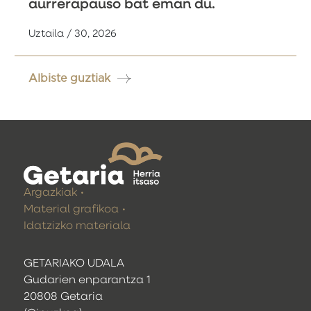
aurrerapauso bat eman du.
Uztaila / 30, 2026
Albiste guztiak
Argazkiak
Material grafikoa
Idatzizko materiala
GETARIAKO UDALA
Gudarien enparantza 1
20808 Getaria