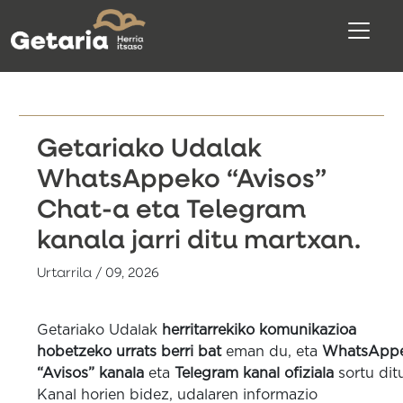
Getariako Udalak
WhatsAppeko “Avisos”
Chat-a eta Telegram
kanala jarri ditu martxan.
Urtarrila / 09, 2026
Getariako Udalak
herritarrekiko komunikazioa
hobetzeko urrats berri bat
eman du, eta
WhatsApp
“Avisos” kanala
eta
Telegram kanal ofiziala
sortu dit
Kanal horien bidez, udalaren informazio