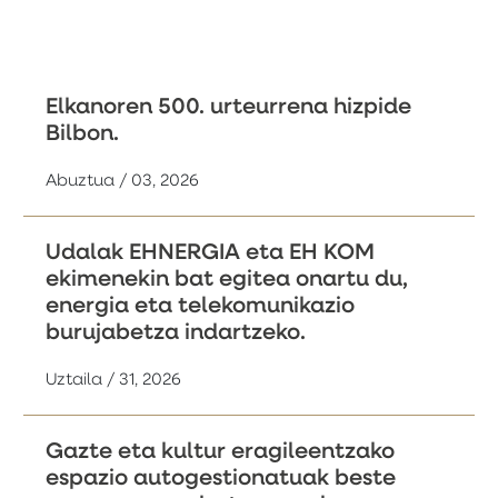
Elkanoren 500. urteurrena hizpide
Bilbon.
Abuztua / 03, 2026
Udalak EHNERGIA eta EH KOM
ekimenekin bat egitea onartu du,
energia eta telekomunikazio
burujabetza indartzeko.
Uztaila / 31, 2026
Gazte eta kultur eragileentzako
espazio autogestionatuak beste