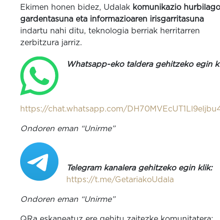
Ekimen honen bidez, Udalak
komunikazio hurbilago
gardentasuna eta informazioaren irisgarritasuna
indartu nahi ditu, teknologia berriak herritarren
zerbitzura jarriz.
Whatsapp-eko taldera gehitzeko egin kl
https://chat.whatsapp.com/DH70MVEcUT1Ll9eljbu
Ondoren eman “Unirme”
Telegram kanalera gehitzeko egin klik:
https://t.me/GetariakoUdala
Ondoren eman “Unirme”
QRa eskaneatuz ere gehitu zaitezke komunitatera: