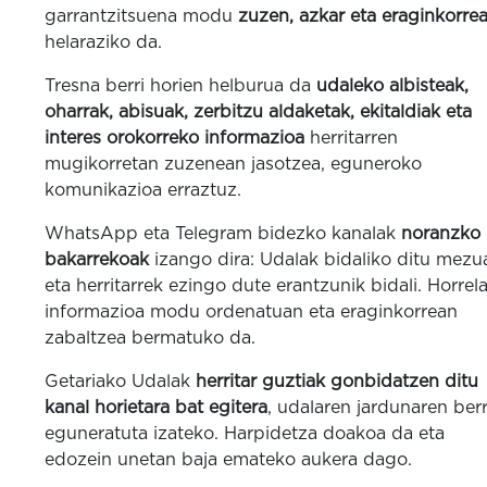
garrantzitsuena modu
zuzen, azkar eta eraginkorre
helaraziko da.
Tresna berri horien helburua da
udaleko albisteak,
oharrak, abisuak, zerbitzu aldaketak, ekitaldiak eta
interes orokorreko informazioa
herritarren
mugikorretan zuzenean jasotzea, eguneroko
komunikazioa erraztuz.
WhatsApp eta Telegram bidezko kanalak
noranzko
bakarrekoak
izango dira: Udalak bidaliko ditu mezu
eta herritarrek ezingo dute erantzunik bidali. Horrela
informazioa modu ordenatuan eta eraginkorrean
zabaltzea bermatuko da.
Getariako Udalak
herritar guztiak gonbidatzen ditu
kanal horietara bat egitera
, udalaren jardunaren berr
eguneratuta izateko. Harpidetza doakoa da eta
edozein unetan baja emateko aukera dago.