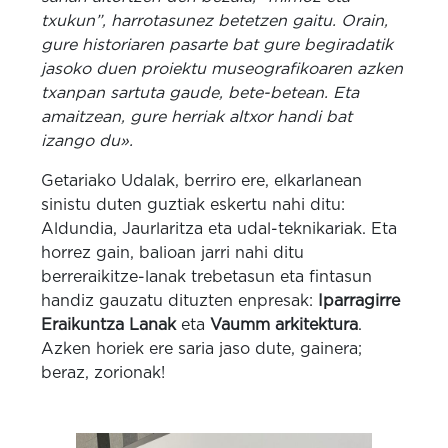
txukun”, harrotasunez betetzen gaitu. Orain,
gure historiaren pasarte bat gure begiradatik
jasoko duen proiektu museografikoaren azken
txanpan sartuta gaude, bete-betean. Eta
amaitzean, gure herriak altxor handi bat
izango du».
Getariako Udalak, berriro ere, elkarlanean
sinistu duten guztiak eskertu nahi ditu:
Aldundia, Jaurlaritza eta udal-teknikariak. Eta
horrez gain, balioan jarri nahi ditu
berreraikitze-lanak trebetasun eta fintasun
handiz gauzatu dituzten enpresak:
Iparragirre
Eraikuntza Lanak
eta
Vaumm arkitektura
.
Azken horiek ere saria jaso dute, gainera;
beraz, zorionak!