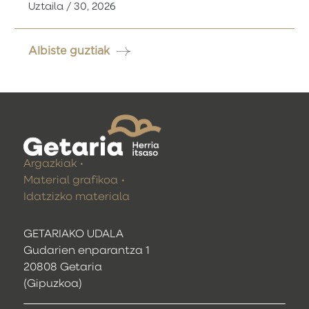
Uztaila / 30, 2026
Albiste guztiak
Argazkiak
Material grafikoa
Idatzizko materiala
GETARIAKO UDALA
Gudarien enparantza 1
20808 Getaria
(Gipuzkoa)