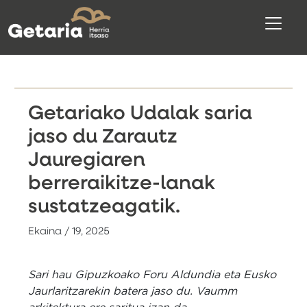
Getariako Udalak saria
jaso du Zarautz
Jauregiaren
berreraikitze-lanak
sustatzeagatik.
Ekaina / 19, 2025
Sari hau Gipuzkoako Foru Aldundia eta Eusko
Jaurlaritzarekin batera jaso du. Vaumm