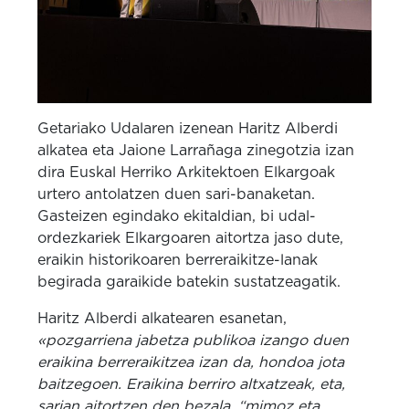
Getariako Udalaren izenean Haritz Alberdi
alkatea eta Jaione Larrañaga zinegotzia izan
dira Euskal Herriko Arkitektoen Elkargoak
urtero antolatzen duen sari-banaketan.
Gasteizen egindako ekitaldian, bi udal-
ordezkariek Elkargoaren aitortza jaso dute,
eraikin historikoaren berreraikitze-lanak
begirada garaikide batekin sustatzeagatik.
Haritz Alberdi alkatearen esanetan,
«pozgarriena jabetza publikoa izango duen
eraikina berreraikitzea izan da, hondoa jota
baitzegoen. Eraikina berriro altxatzeak, eta,
sarian aitortzen den bezala, “mimoz eta