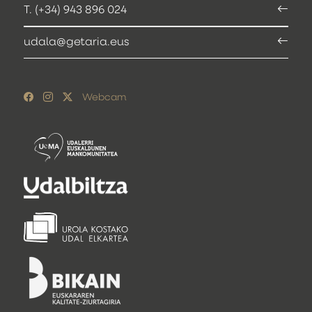
T. (+34) 943 896 024
udala@getaria.eus
Webcam