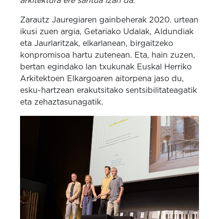
arkitektura ere saritua izan da.
Zarautz Jauregiaren gainbeherak 2020. urtean
ikusi zuen argia, Getariako Udalak, Aldundiak
eta Jaurlaritzak, elkarlanean, birgaitzeko
konpromisoa hartu zutenean. Eta, hain zuzen,
bertan egindako lan txukunak Euskal Herriko
Arkitektoen Elkargoaren aitorpena jaso du,
esku-hartzean erakutsitako sentsibilitateagatik
eta zehaztasunagatik.