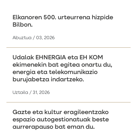
Elkanoren 500. urteurrena hizpide
Bilbon.
Abuztua / 03, 2026
Udalak EHNERGIA eta EH KOM
ekimenekin bat egitea onartu du,
energia eta telekomunikazio
burujabetza indartzeko.
Uztaila / 31, 2026
Gazte eta kultur eragileentzako
espazio autogestionatuak beste
aurrerapauso bat eman du.