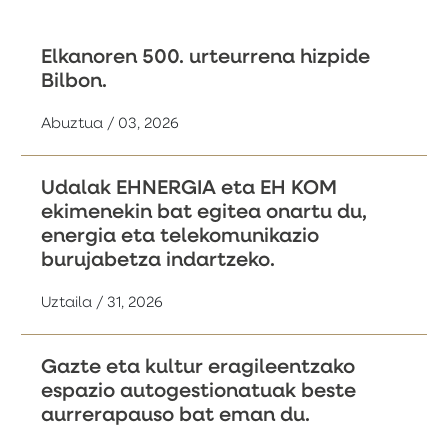
Elkanoren 500. urteurrena hizpide
Bilbon.
Abuztua / 03, 2026
Udalak EHNERGIA eta EH KOM
ekimenekin bat egitea onartu du,
energia eta telekomunikazio
burujabetza indartzeko.
Uztaila / 31, 2026
Gazte eta kultur eragileentzako
espazio autogestionatuak beste
aurrerapauso bat eman du.