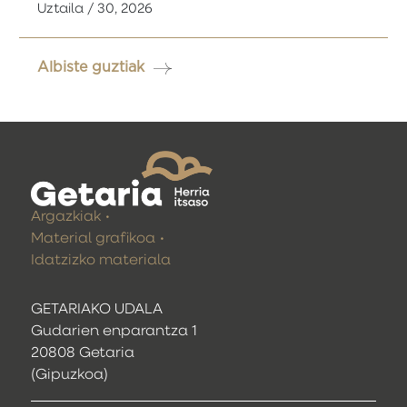
Uztaila / 30, 2026
Albiste guztiak
Argazkiak
Material grafikoa
Idatzizko materiala
GETARIAKO UDALA
Gudarien enparantza 1
20808 Getaria
(Gipuzkoa)