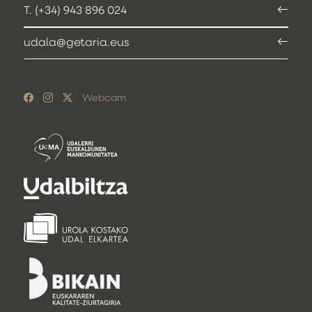
T. (+34) 943 896 024
udala@getaria.eus
Webcam