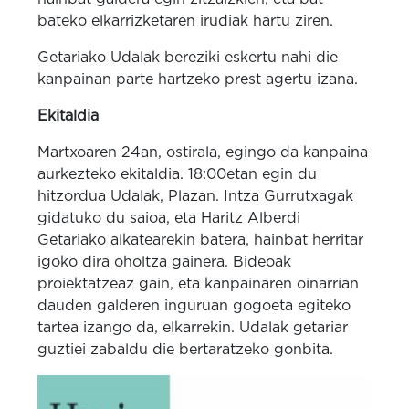
bateko elkarrizketaren irudiak hartu ziren.
Getariako Udalak bereziki eskertu nahi die
kanpainan parte hartzeko prest agertu izana.
Ekitaldia
Martxoaren 24an, ostirala, egingo da kanpaina
aurkezteko ekitaldia. 18:00etan egin du
hitzordua Udalak, Plazan. Intza Gurrutxagak
gidatuko du saioa, eta Haritz Alberdi
Getariako alkatearekin batera, hainbat herritar
igoko dira oholtza gainera. Bideoak
proiektatzeaz gain, eta kanpainaren oinarrian
dauden galderen inguruan gogoeta egiteko
tartea izango da, elkarrekin. Udalak getariar
guztiei zabaldu die bertaratzeko gonbita.