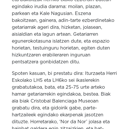
egindako irudia darama: moilan, plazan,
parkean eta Kale Nagusian. Eszena
bakoitzean, gainera, adin-tarte ezberdinetako
getariarrak ageri dira, hizketan, jolasean,
aisialdian eta lagun artean. Getariarren
egunerokotasuna islatzen dute, eta espazio
horietan, testuinguru horietan, egiten duten
hizkuntzaren erabileraren inguruan
pentsatzera gonbidatzen ditu.
Spoten kasuan, bi prestatu dira: Iturzaeta Herri
Eskolako LH5 eta LH6ko sei ikaslerekin
grabatutakoa, bata, eta 25-75 urte arteko
hamar getariarrekin egindakoa, bestea. Biak
ala biak Cristobal Balenciaga Museoan
grabatu dira, eta gidoirik gabe, parte-
hartzaileek egindako ekarpenak jasotzen
dituzte. Horretarako, ‘Nor da Nor’ jolasa eta
hainbat galdera egin zitzaizkien, eta bat-