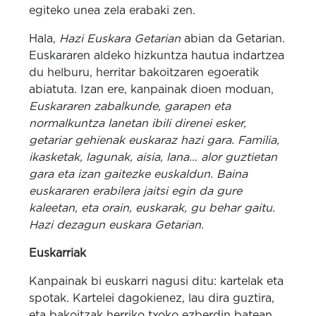
egiteko unea zela erabaki zen.
Hala,
Hazi Euskara Getarian
abian da Getarian.
Euskararen aldeko hizkuntza hautua indartzea
du helburu, herritar bakoitzaren egoeratik
abiatuta. Izan ere, kanpainak dioen moduan,
Euskararen zabalkunde, garapen eta
normalkuntza lanetan ibili direnei esker,
getariar gehienak euskaraz hazi gara. Familia,
ikasketak, lagunak, aisia, lana… alor guztietan
gara eta izan gaitezke euskaldun. Baina
euskararen erabilera jaitsi egin da gure
kaleetan, eta orain, euskarak, gu behar gaitu.
Hazi dezagun euskara Getarian.
Euskarriak
Kanpainak bi euskarri nagusi ditu: kartelak eta
spotak. Kartelei dagokienez, lau dira guztira,
eta bakoitzak herriko txoko ezberdin batean