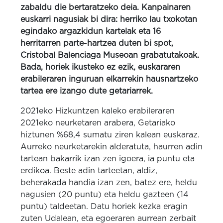
zabaldu die bertaratzeko deia. Kanpainaren
euskarri nagusiak bi dira: herriko lau txokotan
egindako argazkidun kartelak eta 16
herritarren parte-hartzea duten bi spot,
Cristobal Balenciaga Museoan grabatutakoak.
Bada, horiek ikusteko ez ezik, euskararen
erabileraren inguruan elkarrekin hausnartzeko
tartea ere izango dute getariarrek.
2021eko Hizkuntzen kaleko erabileraren
2021eko neurketaren arabera, Getariako
hiztunen %68,4 sumatu ziren kalean euskaraz.
Aurreko neurketarekin alderatuta, haurren adin
tartean bakarrik izan zen igoera, ia puntu eta
erdikoa. Beste adin tarteetan, aldiz,
beherakada handia izan zen, batez ere, heldu
nagusien (20 puntu) eta heldu gazteen (14
puntu) taldeetan. Datu horiek kezka eragin
zuten Udalean, eta egoeraren aurrean zerbait