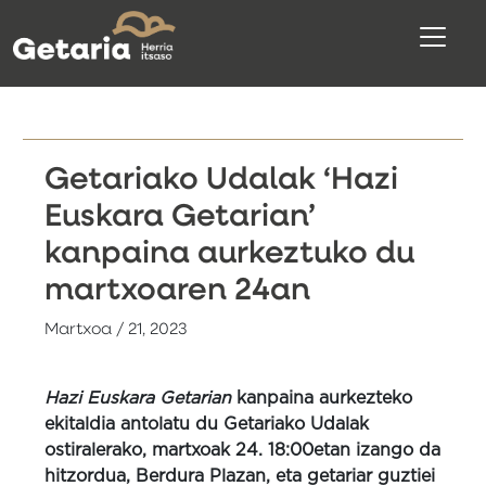
Getariako Udalak ‘Hazi
Euskara Getarian’
kanpaina aurkeztuko du
martxoaren 24an
Martxoa / 21, 2023
Hazi Euskara Getarian
kanpaina aurkezteko
ekitaldia antolatu du Getariako Udalak
ostiralerako, martxoak 24. 18:00etan izango da
hitzordua, Berdura Plazan, eta getariar guztiei