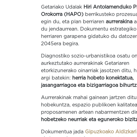
Getariako Udalak
Hiri Antolamenduko P
Orokorra (HAPO)
berrikusteko prozesua
egin du, eta plan berriaren
aurrerakina
a
du jendaurrean. Dokumentu estrategik
herriaren garapena gidatuko du datozen
2045era begira.
Diagnostiko sozio-urbanistikoa osatu o
aurkeztutako aurrerakinak Getariaren
etorkizunerako oinarriak jasotzen ditu, 
argi batekin:
herria hobeto konektatua,
jasangarriagoa eta bizigarriagoa bihurt
Aurrerakinak mahai gainean jartzen dit
hobekuntza, espazio publikoen kalitatea 
proposamenen artean nabarmentzen di
hobetzeko neurriak eta eguneroko bizitz
Dokumentua jada
Gipuzkoako Aldizkari