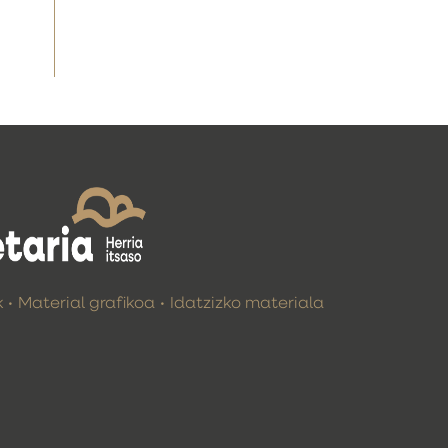
k
Material grafikoa
Idatzizko materiala