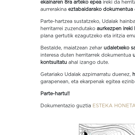
ekainaren 8ra arteko epea
ireki da herri
aurrerakina
eztabaidarako dokumentua
Parte-hartzea sustatzeko, Udalak hainbat
herritarrei zuzendutako
aurkezpen ireki
plana gertutik ezagutzeko eta iritzia em
Bestalde, maiatzean zehar
udaletxeko s
interesa duten herritarrek dokumentua
kontsultatu
ahal izango dute.
Getariako Udalak azpimarratu duenez,
h
garapenean, eta ekarpenak egitea ezin
Parte-hartu!!
Dokumentazio guztia
ESTEKA HONETAN 