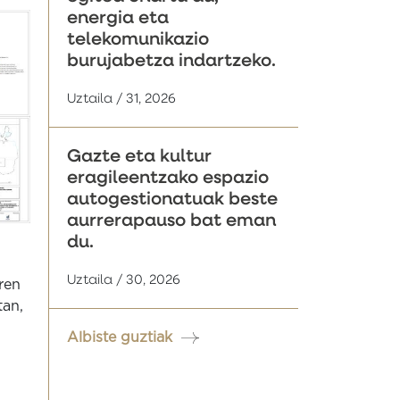
energia eta
telekomunikazio
burujabetza indartzeko.
Uztaila / 31, 2026
Gazte eta kultur
eragileentzako espazio
autogestionatuak beste
aurrerapauso bat eman
du.
Uztaila / 30, 2026
ren
tan,
Albiste guztiak