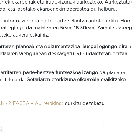
tarrek ekarpenak eta iradokizunak aurkezteko. Aurkeztuta
da, eta jasotako ekarpenekin aberastea du helburu.
 informazio- eta parte-hartze ekintza antolatu ditu. Horre
 bat egingo da maiatzaren 5ean, 18:30ean, Zarautz Jaureg
ateko aukera eskainiz.
arreran planoak eta dokumentazioa ikusgai egongo dira
, 
udalaren webgunean deskargatu
edo
udaletxean bertan
erritarren parte-hartzea funtsezkoa izango da
planaren
bestekoa da
Getariaren etorkizuna elkarrekin eraikitzeko
.
(2 FASEA – Aurrerakina)
aurkitu dezakezu.