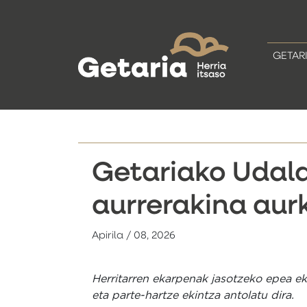
GETAR
Getariako Udal
aurrerakina aur
Apirila / 08, 2026
Herritarren ekarpenak jasotzeko epea ek
eta parte-hartze ekintza antolatu dira.