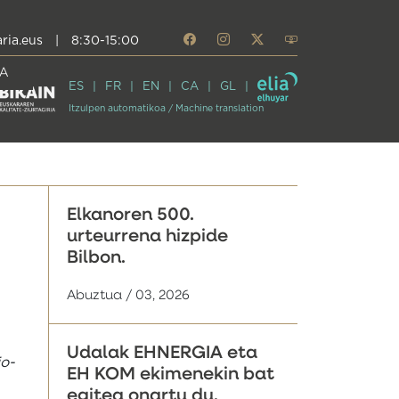
ria.eus
|
8:30-15:00
A
ES
FR
EN
CA
GL
Itzulpen automatikoa / Machine translation
Elkanoren 500.
urteurrena hizpide
Bilbon.
Abuztua / 03, 2026
Udalak EHNERGIA eta
io-
EH KOM ekimenekin bat
egitea onartu du,