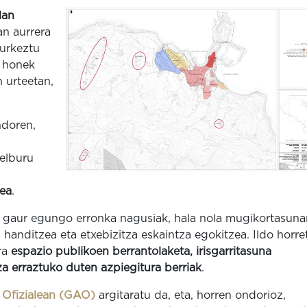
lan
n aurrera
urkeztu
o honek
 urteetan,
ndoren,
helburu
zea
.
u gaur egungo erronka nagusiak, hala nola mugikortasuna
handitzea eta etxebizitza eskaintza egokitzea. Ildo horre
ra
espazio publikoen berrantolaketa, irisgarritasuna
a erraztuko duten azpiegitura berriak
.
 Ofizialean (GAO)
argitaratu da, eta, horren ondorioz,