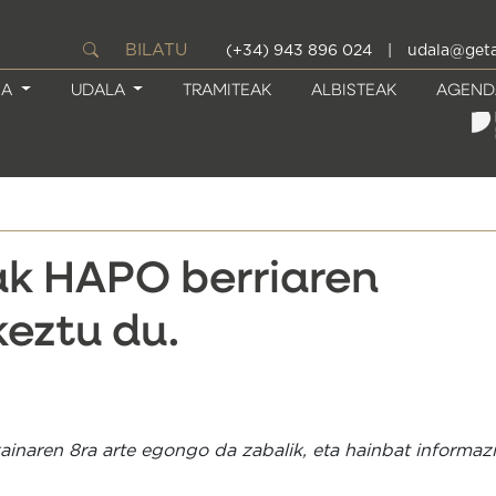
BILATU
(+34) 943 896 024
|
udala@geta
IA
UDALA
TRAMITEAK
ALBISTEAK
AGEND
ak HAPO berriaren
keztu du.
ainaren 8ra arte egongo da zabalik, eta hainbat informaz