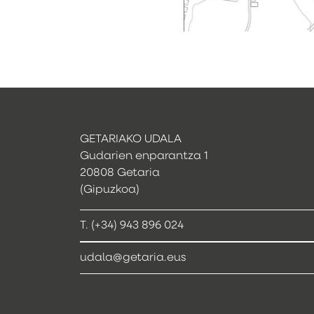
GETARIAKO UDALA
Gudarien enparantza 1
20808 Getaria
(Gipuzkoa)
T. (+34) 943 896 024
udala@getaria.eus