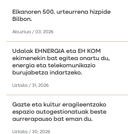
Elkanoren 500. urteurrena hizpide
Bilbon.
Abuztua / 03, 2026
Udalak EHNERGIA eta EH KOM
ekimenekin bat egitea onartu du,
energia eta telekomunikazio
burujabetza indartzeko.
Uztaila / 31, 2026
Gazte eta kultur eragileentzako
espazio autogestionatuak beste
aurrerapauso bat eman du.
Uztaila / 30, 2026