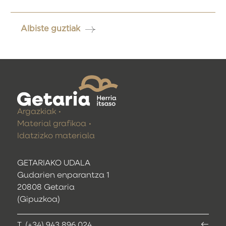
Albiste guztiak
Argazkiak
Material grafikoa
Idatzizko materiala
GETARIAKO UDALA
Gudarien enparantza 1
20808 Getaria
(Gipuzkoa)
T. (+34) 943 896 024