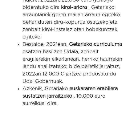
Halere, 2022an,
22.000 euro gehiago
bideratuko dira
kirol-arlora
, Getariako
arraunlariek goren mailan arraun egiteko
behar duten diru-kopurua osatzeko eta
zenbait kirol-instalaziotan hobekuntzak
egiteko.
Bestalde, 2021ean,
Getariako curriculuma
osatzen hasi zen Udala, zenbait
eragilerekin elkarlanean, herriko haurrekin
landu ahal izateko; bide beretik jarraituz,
2022an 12.000 € jartzea proposatu du
Udal Gobernuak.
Azkenik, Getariako
euskararen erabilera
sustatzen jarraitzeko
, 10.000 euro
aurreikusi dira.