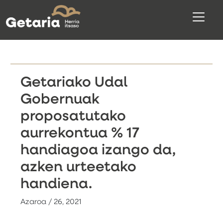
Getariako Udal
Gobernuak
proposatutako
aurrekontua % 17
handiagoa izango da,
azken urteetako
handiena.
Azaroa / 26, 2021