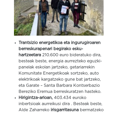
Trantsizio energetikoa eta ingurugiroaren
berreskurapenari begirako esku-
hartzeetara
210.600 euro bideratuko dira,
besteak beste, energia aurrezteko eguzki-
panelak eskolan jartzeko, getariarrekin
Komunitate Energetikoak sortzeko, auto
elektrikoak kargatzeko gune bat jartzeko,
eta Garate – Santa Barbara Kontserbazio
Bereziko Eremua berreskuratzen hasteko.
Hirigintza-arloan,
403.434 euroko
inbertsioak aurreikusi dira
. Besteak beste,
Alde Zaharreko
irisgarritasuna
bermatzeko