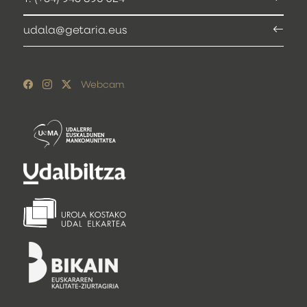
udala@getaria.eus
Webcam