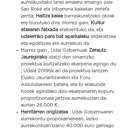
aurreikusitako lanei amaiera emango zaie
San Roke eta Iribarrena kaleetan zenefa
jarrita.
Haitze kalea
berreskuratzeko obrak
ere burutuko dira. Horrez gain,
Kultur
etxearen fatxada
eraberrituko da, eta
udalerriko pare bat aparkaleku
ordenatzea
eta egokitzea ere aurreikusi da.
Horrez gain , Udal Gobernuak
Zarautz
Jauregirako
idatzi den oinarrizko
proiektua bultzatzeko ekarpena egingo du
; Udala 2019tik ari da proiektua lantzen,
Eusko Jaurlaritzarekin eta Foru
Aldundiarekin batera, eta bi erakunde
horiek egindako diru-ekarpenaren kopuru
proportzionala jartzea aurreikusten da,
aurten 26.000 €.
Herritarren ongizatea
. Udal Gobernuaren
aurrekontu-proposamenean, iazko
aurrekontuan baino 40.000 euro gehiago