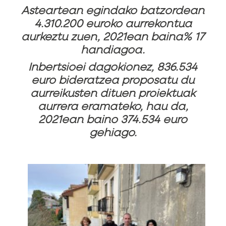
Asteartean egindako batzordean
4.310.200 euroko aurrekontua
aurkeztu zuen, 2021ean baina% 17
handiagoa.
Inbertsioei dagokionez, 836.534
euro bideratzea proposatu du
aurreikusten dituen proiektuak
aurrera eramateko, hau da,
2021ean baino 374.534 euro
gehiago.