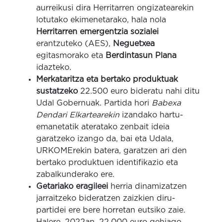
aurreikusi dira Herritarren ongizatearekin
lotutako ekimenetarako, hala nola
Herritarren emergentzia sozialei
erantzuteko (AES),
Neguetxea
egitasmorako eta
Berdintasun Plana
idazteko.
Merkataritza eta bertako produktuak
sustatzeko
22.500 euro bideratu nahi ditu
Udal Gobernuak. Partida hori
Babexa
Dendari Elkartearekin
izandako hartu-
emanetatik ateratako zenbait ideia
garatzeko izango da, bai eta Udala,
URKOMErekin batera, garatzen ari den
bertako produktuen identifikazio eta
zabalkunderako ere.
Getariako eragileei
herria dinamizatzen
jarraitzeko bideratzen
zaizkien diru-
partidei ere bere horretan eutsiko zaie.