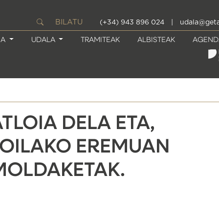
BILATU
(+34) 943 896 024
|
udala@geta
IA
UDALA
TRAMITEAK
ALBISTEAK
AGEND
TLOIA DELA ETA,
MOILAKO EREMUAN
MOLDAKETAK.