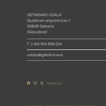
GETARIAKO UDALA
Gudarien enparantza 1
20808 Getaria
(Gipuzkoa)
T. (+34) 943 896 024
udala@getaria.eus
Webcam