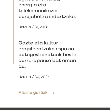
energia eta
telekomunikazio
burujabetza indartzeko.
Uztaila / 31, 2026
Gazte eta kultur
eragileentzako espazio
autogestionatuak beste
aurrerapauso bat eman
du.
Uztaila / 30, 2026
Albiste guztiak