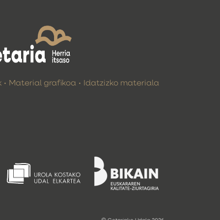
k
Material grafikoa
Idatzizko materiala