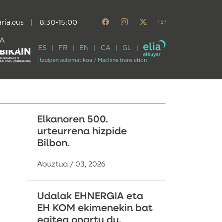
ria.eus
|
8:30-15:00
A
ES
FR
EN
CA
GL
Itzulpen automatikoa / Machine translation
Elkanoren 500.
urteurrena hizpide
Bilbon.
Abuztua / 03, 2026
Udalak EHNERGIA eta
EH KOM ekimenekin bat
egitea onartu du,