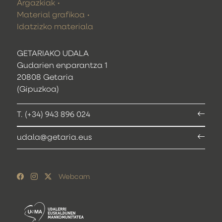
Argazkiak
Material grafikoa
Idatzizko materiala
GETARIAKO UDALA
Gudarien enparantza 1
20808 Getaria
(Gipuzkoa)
T. (+34) 943 896 024
udala@getaria.eus
Webcam