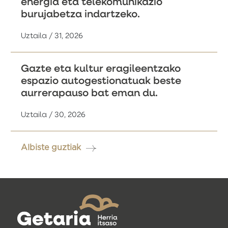
energia eta telekomunikazio
burujabetza indartzeko.
Uztaila / 31, 2026
Gazte eta kultur eragileentzako
espazio autogestionatuak beste
aurrerapauso bat eman du.
Uztaila / 30, 2026
Albiste guztiak