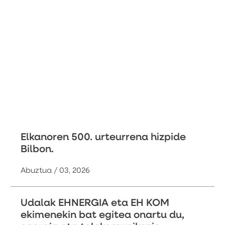
Elkanoren 500. urteurrena hizpide
Bilbon.
Abuztua / 03, 2026
Udalak EHNERGIA eta EH KOM
ekimenekin bat egitea onartu du,