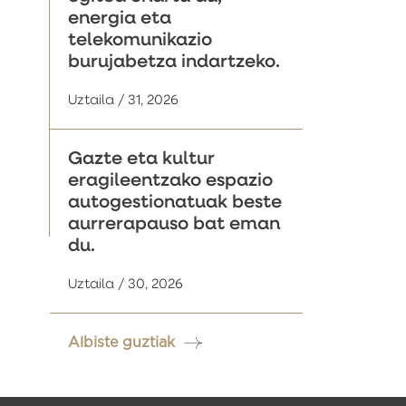
energia eta
telekomunikazio
burujabetza indartzeko.
Uztaila / 31, 2026
Gazte eta kultur
eragileentzako espazio
autogestionatuak beste
aurrerapauso bat eman
du.
Uztaila / 30, 2026
Albiste guztiak