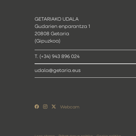
GETARIAKO UDALA
Gudarien enparantza 1
20808 Getaria
(Gipuzkoa)
T. (+34) 943 896 024
udala@getaria.eus
Webcam