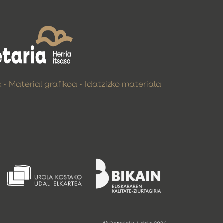
k
Material grafikoa
Idatzizko materiala