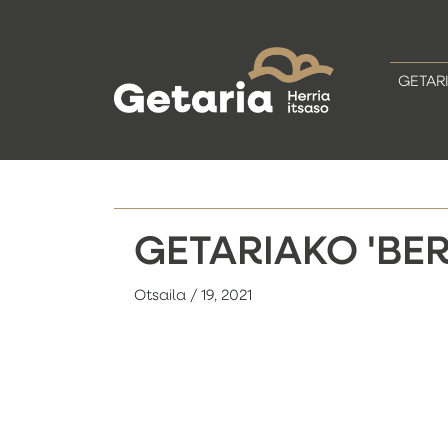
GETAR
GETARIAKO 'BER
Otsaila / 19, 2021