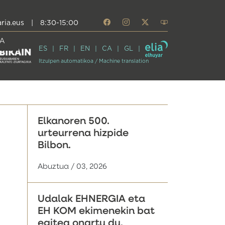
ria.eus
|
8:30-15:00
A
ES
FR
EN
CA
GL
Itzulpen automatikoa / Machine translation
Elkanoren 500.
urteurrena hizpide
Bilbon.
Abuztua / 03, 2026
Udalak EHNERGIA eta
EH KOM ekimenekin bat
egitea onartu du,