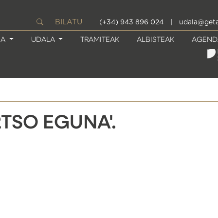
BILATU
(+34) 943 896 024
|
udala@geta
IA
UDALA
TRAMITEAK
ALBISTEAK
AGEND
TSO EGUNA'.