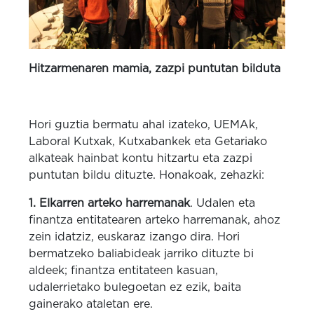
Hitzarmenaren mamia, zazpi puntutan bilduta
Hori guztia bermatu ahal izateko, UEMAk,
Laboral Kutxak, Kutxabankek eta Getariako
alkateak hainbat kontu hitzartu eta zazpi
puntutan bildu dituzte. Honakoak, zehazki:
1. Elkarren arteko harremanak
. Udalen eta
finantza entitatearen arteko harremanak, ahoz
zein idatziz, euskaraz izango dira. Hori
bermatzeko baliabideak jarriko dituzte bi
aldeek; finantza entitateen kasuan,
udalerrietako bulegoetan ez ezik, baita
gainerako ataletan ere.