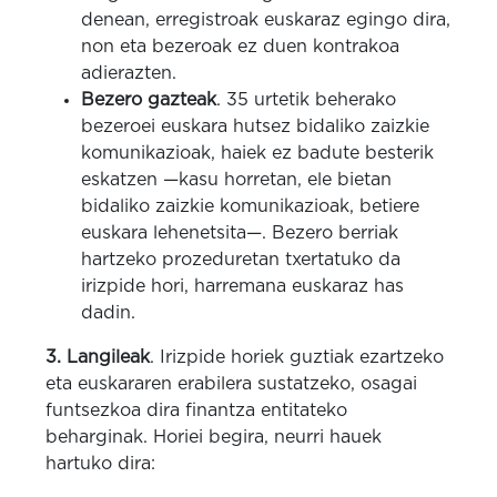
denean, erregistroak euskaraz egingo dira,
non eta bezeroak ez duen kontrakoa
adierazten.
Bezero gazteak
. 35 urtetik beherako
bezeroei euskara hutsez bidaliko zaizkie
komunikazioak, haiek ez badute besterik
eskatzen —kasu horretan, ele bietan
bidaliko zaizkie komunikazioak, betiere
euskara lehenetsita—. Bezero berriak
hartzeko prozeduretan txertatuko da
irizpide hori, harremana euskaraz has
dadin.
3.
Langileak
. Irizpide horiek guztiak ezartzeko
eta euskararen erabilera sustatzeko, osagai
funtsezkoa dira finantza entitateko
beharginak. Horiei begira, neurri hauek
hartuko dira: