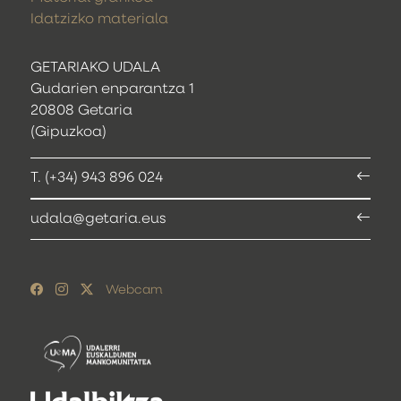
Idatzizko materiala
GETARIAKO UDALA
Gudarien enparantza 1
20808 Getaria
(Gipuzkoa)
T. (+34) 943 896 024
udala@getaria.eus
Webcam