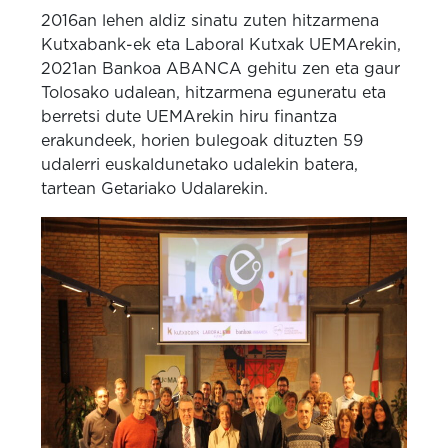
2016an lehen aldiz sinatu zuten hitzarmena
Kutxabank-ek eta Laboral Kutxak UEMArekin,
2021an Bankoa ABANCA gehitu zen eta gaur
Tolosako udalean, hitzarmena eguneratu eta
berretsi dute UEMArekin hiru finantza
erakundeek, horien bulegoak dituzten 59
udalerri euskaldunetako udalekin batera,
tartean Getariako Udalarekin.