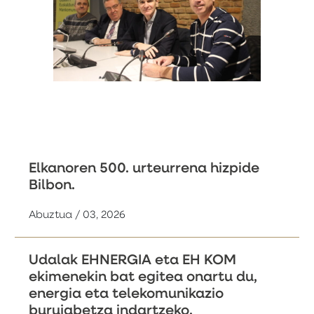
Elkanoren 500. urteurrena hizpide
Bilbon.
Abuztua / 03, 2026
Udalak EHNERGIA eta EH KOM
ekimenekin bat egitea onartu du,
energia eta telekomunikazio
burujabetza indartzeko.