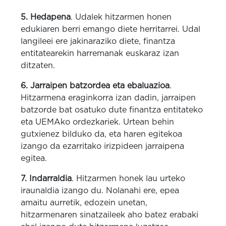
5. Hedapena
. Udalek hitzarmen honen
edukiaren berri emango diete herritarrei. Udal
langileei ere jakinaraziko diete, finantza
entitatearekin harremanak euskaraz izan
ditzaten.
6. Jarraipen batzordea eta ebaluazioa
.
Hitzarmena eraginkorra izan dadin, jarraipen
batzorde bat osatuko dute finantza entitateko
eta UEMAko ordezkariek. Urtean behin
gutxienez bilduko da, eta haren egitekoa
izango da ezarritako irizpideen jarraipena
egitea.
7. Indarraldia
. Hitzarmen honek lau urteko
iraunaldia izango du. Nolanahi ere, epea
amaitu aurretik, edozein unetan,
hitzarmenaren sinatzaileek aho batez erabaki