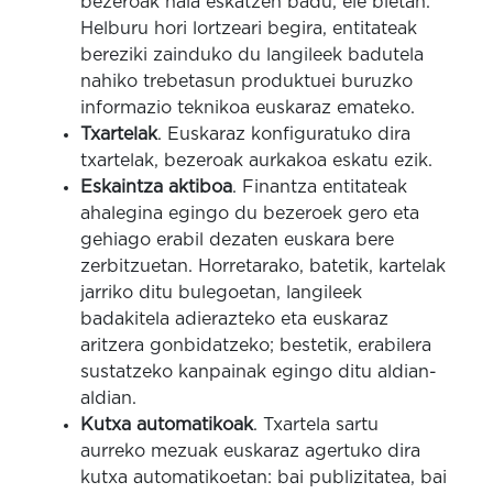
bezeroak hala eskatzen badu, ele bietan.
Helburu hori lortzeari begira, entitateak
bereziki zainduko du langileek badutela
nahiko trebetasun produktuei buruzko
informazio teknikoa euskaraz emateko.
Txartelak
. Euskaraz konfiguratuko dira
txartelak, bezeroak aurkakoa eskatu ezik.
Eskaintza aktiboa
. Finantza entitateak
ahalegina egingo du bezeroek gero eta
gehiago erabil dezaten euskara bere
zerbitzuetan. Horretarako, batetik, kartelak
jarriko ditu bulegoetan, langileek
badakitela adierazteko eta euskaraz
aritzera gonbidatzeko; bestetik, erabilera
sustatzeko kanpainak egingo ditu aldian-
aldian.
Kutxa automatikoak
. Txartela sartu
aurreko mezuak euskaraz agertuko dira
kutxa automatikoetan: bai publizitatea, bai