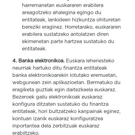
harremanetan euskararen erabilera
areagotzeko ahalegina egingo du
entitateak, lankideen hizkuntza ohituretan
bereziki eraginez. Horretarako, euskararen
erabilera sustatzeko antolatzen diren
ekimenetan parte hartzea sustatuko du
entitateak.
4. Banka elektronikoa.
Euskara lehenesteko
neurriak hartuko ditu finantza entitateak
banka elektronikoarekin lotutako eremuetan,
webgunean zein aplikazioetan. Bermatuko du
eragiketa guztiak egin daitezkeela euskaraz.
Bezeroek gailu elektronikoak euskaraz
konfigura ditzaten sustatuko du finantza
entitateak, hori bultzatzeko kanpainak eginez,
kontuan izanik euskaraz konfiguratzea
inportantea dela zerbitzuak euskaraz
erabiltzeko.