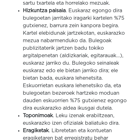
sartu txartela eta horrelako mezuak.
Hizkuntza paisaia
. Euskaraz egongo dira
bulegoetan jarritako iragarki kartelen %75
gutxienez, barrura zein kanpora begira.
Kartel elebidunak jartzekotan, euskarazko
mezua nabarmenduko da. Bulegoak
publizitaterik jartzen badu tokiko
argitalpenetan (aldizkariak, egitarauak…),
euskaraz jarriko du. Bulegoko seinaleak
euskaraz edo ele bietan jarriko dira; ele
bietan bada, euskara lehenetsita.
Eskuorrietan euskara lehenetsiko da, eta
bulegoetan bezeroek hartzeko moduan
dauden eskuorrien %75 gutxienez egongo
dira euskarazko aldea ikusgai dutela.
Toponimoak
. Leku izenak erabiltzean,
euskarazko izen ofizialak baliatuko dira.
Eragiketak
. Libretetan eta kontuetan
eragiketaren bat erregistratu behar