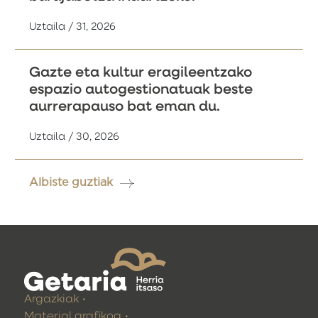
Uztaila / 31, 2026
Gazte eta kultur eragileentzako
espazio autogestionatuak beste
aurrerapauso bat eman du.
Uztaila / 30, 2026
Albiste guztiak
Argazkiak
Material grafikoa