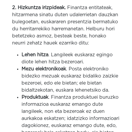
2. Hizkuntza irizpideak.
Finantza entitateak,
hitzarmena sinatu duten udalerrietan dauzkan
bulegoetan, euskararen presentzia bermatuko
du herritarrekiko harremanetan. Helburu hori
betetzeko asmoz, besteak beste, honako
neurri zehatz hauek ezarriko ditu:
Lehen hitza
. Langileek euskaraz egingo
diote lehen hitza bezeroari.
Mezu elektronikoak
. Posta elektroniko
bidezko mezuak euskaraz bidaliko zaizkie
bezeroei, edo ele bietan; ele bietan
bidaltzekotan, euskara lehenetsiko da.
Produktuak
. Finantza produktuei buruzko
informazioa euskaraz emango dute
langileek, non eta bezeroak ez duen
aurkakoa eskatzen; idatzizko informazioari
dagokionez, euskaraz emango dute, edo,