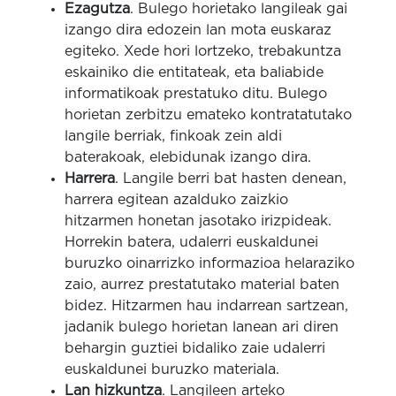
Ezagutza
. Bulego horietako langileak gai
izango dira edozein lan mota euskaraz
egiteko. Xede hori lortzeko, trebakuntza
eskainiko die entitateak, eta baliabide
informatikoak prestatuko ditu. Bulego
horietan zerbitzu emateko kontratatutako
langile berriak, finkoak zein aldi
baterakoak, elebidunak izango dira.
Harrera
. Langile berri bat hasten denean,
harrera egitean azalduko zaizkio
hitzarmen honetan jasotako irizpideak.
Horrekin batera, udalerri euskaldunei
buruzko oinarrizko informazioa helaraziko
zaio, aurrez prestatutako material baten
bidez. Hitzarmen hau indarrean sartzean,
jadanik bulego horietan lanean ari diren
behargin guztiei bidaliko zaie udalerri
euskaldunei buruzko materiala.
Lan hizkuntza
. Langileen arteko