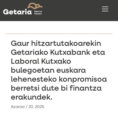
Gaur hitzartutakoarekin
Getariako Kutxabank eta
Laboral Kutxako
bulegoetan euskara
lehenesteko konpromisoa
berretsi dute bi finantza
erakundek.
Azaroa / 20, 2025