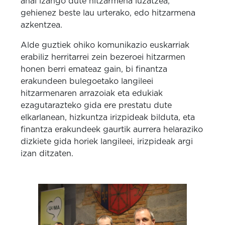
ahal izango dute hitzarmena luzatzea,
gehienez beste lau urterako, edo hitzarmena
azkentzea.
Alde guztiek ohiko komunikazio euskarriak
erabiliz herritarrei zein bezeroei hitzarmen
honen berri emateaz gain, bi finantza
erakundeen bulegoetako langileei
hitzarmenaren arrazoiak eta edukiak
ezagutarazteko gida ere prestatu dute
elkarlanean, hizkuntza irizpideak bilduta, eta
finantza erakundeek gaurtik aurrera helaraziko
dizkiete gida horiek langileei, irizpideak argi
izan ditzaten.